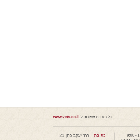
כל הזכויות שמורות ל-
www.vets.co.il
רח' יעקב כהן 21
כתובת