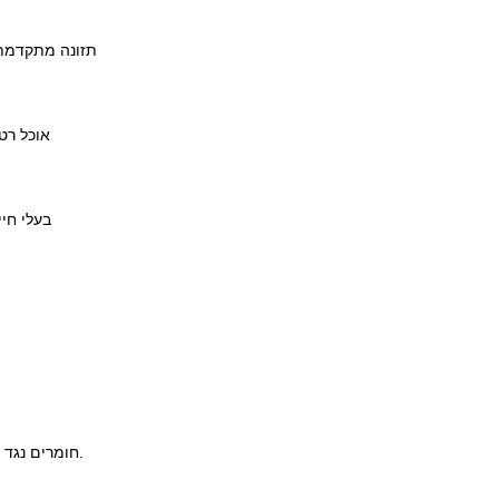
תזונה מתקדמת 
אוכל רט
בעלי חיי
חומרים נגד פרעושים וקרציות בכלבים וחתולים - עשה ואל תעשה.