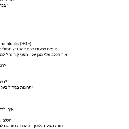
ברצולוזיס - Brucellosis בכלבים והאם זה מדבק לאנשים ?
oenteritis (HGE)
8 טיפים שיעזרו לכם להפגיש חתולים
איך הכלב שלי מגן עליי מפני קורונה? למ
רוצים לאמץ חתול אך אתם אלרגיים אליהם, מה לעשות?
כלבים טבעוניים: האם כלבים צריכים דיאטה נטולת בשר?
יתרונות בגידול בעל
איך ילד
הכלב שלכם נשך? לא יודעים מה לעשות? כל המידע בכתבה!
תזונה נטולת גלוטן - האם זה טוב גם 