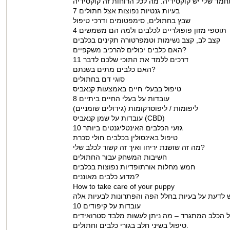
7 בעיות גנטיות נפוצות אצל חתולים
שבץ בחתולים, סימפטומים ודרכי טיפול
4 תוספי מזון פופולריים לכלבים ולמה הם משמשים
קצב לב, קצב נשימות וטמפרטורה תקינים בכלבים
האם כלבים יכולים להרכיב משקפיים?
11 דרכים ללמד את התוכי שלכם לדבר
האם כלבים מתים בשנתם?
סוגי דם בחתולים
טיפול בבעלי חיים באמצעות קנאביס
8 עובדות על בעלי החיים ביתיים
ליפומות / ליפוסרקומות (גידולים שומניים)
עובדות על שמן קנאביס (CBD)
10 גזעי הכלבים האינטליגנטים ביותר
טיפול באינסולין בכלבים חולי סכרת
מה זה שושנת יריחו ואיך זה קשור לכלב שלי?
חשיבות המשחק עבור החתולים
חמש מחלות אורתופדיות נפוצות בכלבים
מדוע כלבים מאוננים?
How to take care of your puppy
לדעת על בעיות בחלל הפה והפתרונות לבעיות אלה
10 עובדות על קיפודים
ל הכלב המתגרד – מה ניתן לעשות מלבד סטרואידים
טיפול בשיני חלב בגורי כלבים וחתולים.