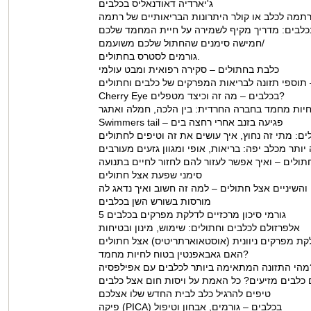
ג'יארדיה דאודנאליס בכלבים
תמה לכלב או קולר היתרונות הבריאותיים של רתמה
כלבים: מדריך מקיף לשמירה על חיית המחמד שלכם
חמישה סימנים שהחתול שלכם משועמם/
גורמים לסטרס בחתולים.
כלבת בחתולים – סקירה רפואית ומבט עולמי
ין – תוספי תזונה לבריאות המפרקים של כלבים וחתולים
Cherry Eye בכלבים – מה זה וכיצד מטפלים?
 חיות מחמד בחברה החרדית: בין הלכה, חמלה ואתגר
Swimmers tail – פגיעה בזנב אחרי רחצה בים
לים: מתי זה נחוץ, איך עושים את זה וטיפים לחתולים
יותר מכלב יפה: בריאות, אופי ומגוון גזעים מעורבים
תולים – ואיך אפשר לעזור להם לחזור לחיים בתנועה
סימני שפעת אצל חתולים
מורסות בשורש השן בכלבים
5 גורמי סיכון מרכזיים לדלקת מפרקים בכלבים
אלפרזולם לכלבים וחתולים: שימוש, מינון ובטיחות
קת מפרקים ניוונית (אוסטאוארתריטיס) אצל חתולים
האם גאבאפנטין בטוח לחיות מחמד?
ם אפילפסיה?
כלבים מזיעים? כל האמת על ויסות חום אצל כלבים
טיפים להרגיל כלב לבית החדש שלו אצלכם
פיקה (PICA) בכלבים – גורמים, אבחון וטיפול