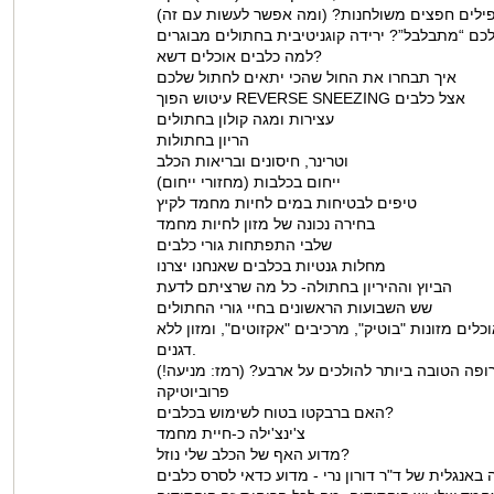
ילים חפצים משולחנות? (ומה אפשר לעשות עם זה)
ם “מתבלבל”? ירידה קוגניטיבית בחתולים מבוגרים
למה כלבים אוכלים דשא?
איך תבחרו את החול שהכי יתאים לחתול שלכם
עיטוש הפוך REVERSE SNEEZING אצל כלבים
עצירות ומגה קולון בחתולים
הריון בחתולות
וטרינר, חיסונים ובריאות הכלב
ייחום בכלבות (מחזורי ייחום)
טיפים לבטיחות במים לחיות מחמד לקיץ
בחירה נכונה של מזון לחיות מחמד
שלבי התפתחות גורי כלבים
מחלות גנטיות בכלבים שאנחנו יצרנו
הביוץ וההיריון בחתולה- כל מה שרציתם לדעת
שש השבועות הראשונים בחיי גורי החתולים
לים מזונות "בוטיק", מרכיבים "אקזוטים", ומזון ללא
דגנים.
פה הטובה ביותר להולכים על ארבע? (רמז: מניעה!)
פרוביוטיקה
האם ברבקטו בטוח לשימוש בכלבים?
צ'ינצ'ילה כ-חיית מחמד
מדוע האף של הכלב שלי נוזל?
באנגלית של ד"ר דורון נרי - מדוע כדאי לסרס כלבים