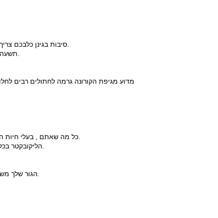
5 סיבות בגינן כלבכם צריך להיות חגור בזמן נסיעה ברכב/חגורת בטיחות לרכב.
תשעה מיתוסים על אלרגיה למזונות שונים בכלבים וחתולים.
מדוע מגיפת הקורונה גרמה לחתולים רבים לחלות 
כל מה שאתם , בעלי חיות המחמד , צריכים לדעת על תולעים עגולות ותולעי קרס.
הליקובקטר בכלבים וחתולים - מה זה? כיצד מאבחנים ואיך מטפלים.
הגור שלך משלשל ואתה לא יודע למה? כדאי לך לקרוא את הכתבה.