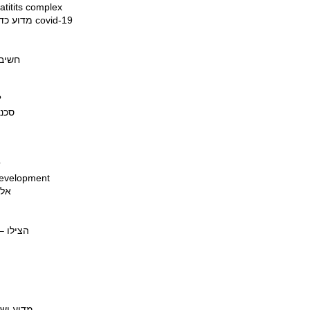
דלקת של הפה והחניכיים בחתולים
מדוע כדאי לאמץ בעלי חיים בזמן ההסגר בצל מחלת הקורונה covid-19
חשיבו
מה הוא שינוי
סכנ
תחפושו
 development
אלר
הצילו –
מדוע ישנ