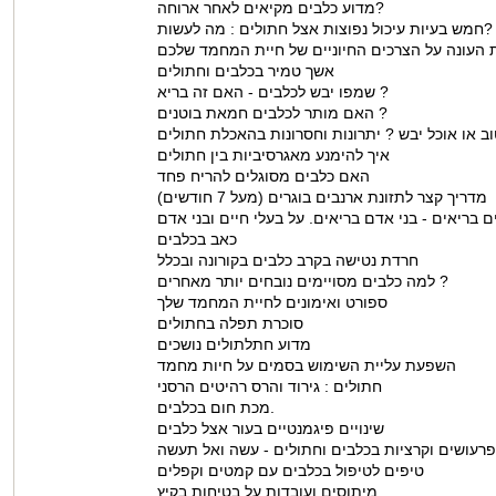
מדוע כלבים מקיאים לאחר ארוחה?
חמש בעיות עיכול נפוצות אצל חתולים : מה לעשות?
העונה על הצרכים החיוניים של חיית המחמד שלכם
אשך טמיר בכלבים וחתולים
שמפו יבש לכלבים - האם זה בריא ?
האם מותר לכלבים חמאת בוטנים ?
וב או אוכל יבש ? יתרונות וחסרונות בהאכלת חתולים
איך להימנע מאגרסיביות בין חתולים
האם כלבים מסוגלים להריח פחד
מדריך קצר לתזונת ארנבים בוגרים (מעל 7 חודשים)
ם בריאים - בני אדם בריאים. על בעלי חיים ובני אדם
כאב בכלבים
חרדת נטישה בקרב כלבים בקורונה ובכלל
למה כלבים מסויימים נובחים יותר מאחרים ?
ספורט ואימונים לחיית המחמד שלך
סוכרת תפלה בחתולים
מדוע חתלתולים נושכים
השפעת עליית השימוש בסמים על חיות מחמד
חתולים : גירוד והרס רהיטים הרסני
מכת חום בכלבים.
שינויים פיגמנטיים בעור אצל כלבים
טיפים לטיפול בכלבים עם קמטים וקפלים
מיתוסים ועובדות על בטיחות בקיץ.