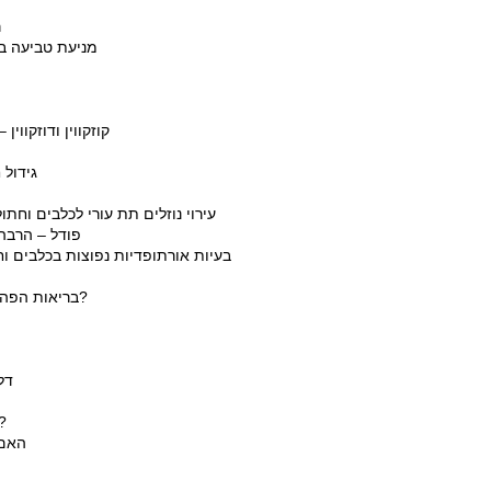
ר
מניעת טביעה ב
קוזקווין ודוזקוו
גידול
עירוי נוזלים תת עורי לכלבים וחתו
פודל – הרבה 
בעיות אורתופדיות נפוצות בכלבים וח
בריאות הפה והשיניים אצל חתולים – למה זה חשוב ואיך נדאג לה?
דל
מהי התזונה המתאימה ביותר לכלבים ע
האם 