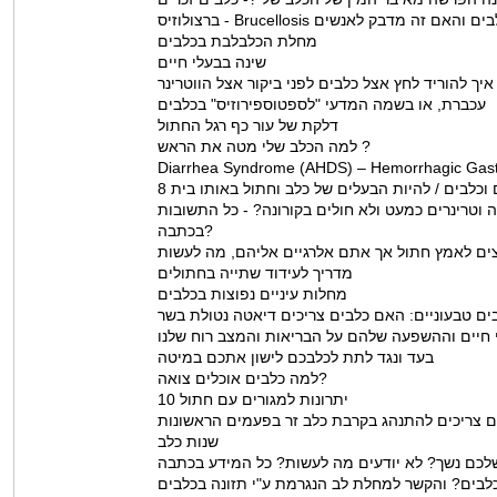
מחלת הכלבלבת בכלבים
שינה בבעלי חיים
איך להוריד לחץ אצל כלבים לפני ביקור אצל הווטרינר
עכברת, או בשמה המדעי "לספטוספירוזיס" בכלבים
דלקת של עור כף רגל החתול
למה הכלב שלי מטה את הראש ?
Diarrhea Syndrome (AHDS) – Hemorrhagic Gastr
 וכלבים / להיות הבעלים של כלב וחתול באותו בית
ה וטרינרים כמעט ולא חולים בקורונה? - כל התשובות
בכתבה?
מדריך לעידוד שתייה בחתולים
מחלות עיניים נפוצות בכלבים
י חיים וההשפעה שלהם על הבריאות והמצב רוח שלנו
בעד ונגד לתת לכלבכם לישון אתכם במיטה
למה כלבים אוכלים צואה?
10 יתרונות למגורים עם חתול
ים צריכים להתנהג בקרבת כלב זר בפעמים הראשונות
שנות כלב
לכלבים? והקשר למחלת לב הנגרמת ע"י תזונה בכלבים