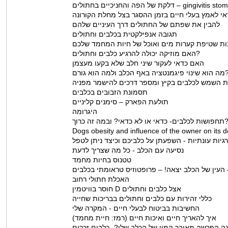
 – gingivitis stomatitits complex
להבין את שפתם של החתולים דרך העיניים שלהם
תגובה אנפילקטית בכלבים וחתולים
ת שטיפת קערות מים ואוכל של חיות המחמד שלכם
האם מוזיקה יכולה להרגיע כלבים וחתולים?
האם כדאי לעקור שיני חלב שלא בקעו מעצמן
 פיגמנטציה באף הכלב ולמה הוא גורם?
ת השמש לכלבים בקיץ ומספר דרכים להישמר מפניה
תסמונת הזבובים בכלבים
תולעת הפארק – סימנים קליניים
היגרומה
ת לכלבים- כדאי או לא כדאי? ובמה זה כרוך?
Dogs obesity and influence of the owner on its
גיות עונתיות - השפעתן על כלביכם וכיצד ניתן לטפל
נסיעה עם הכלב - כל מה שצריך לדעת
טטנוס בחיות מחמד
 העין של הכלב יצאה! – פרופטוזיס טראומתי בכלבים
האכלת חתולי רחוב
חוסר בוויטמין D אצל כלבים וחתולים
כללי זהירות עם כלבים וחתולים בבריכות שחייה
החשיבות בביטוח לבעלי חיים - המקרה שלי
איך להאריך חיים ואיכות חיים (רמז: חיית מחמד)
ה הפרשה מאיבר המין של הכלב שלי?- כלבים זכרים