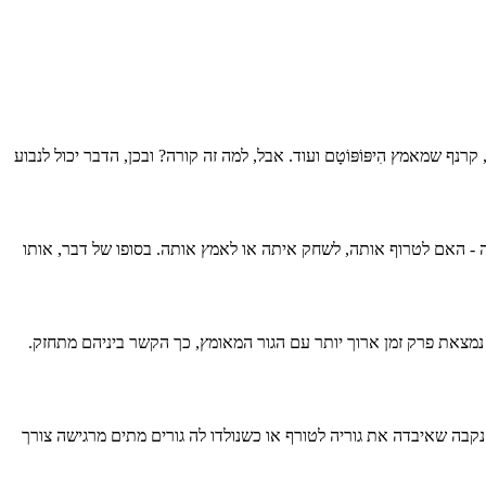
 קרנף שמאמץ הִיפּוֹפּוֹטָם ועוד. אבל, למה זה קורה? ובכן, הדבר יכול לנבוע
תה - האם לטרוף אותה, לשחק איתה או לאמץ אותה. בסופו של דבר, אותו
אמצת נמצאת פרק זמן ארוך יותר עם הגור המאומץ, כך הקשר ביניהם מתחזק.
תים נקבה שאיבדה את גוריה לטורף או כשנולדו לה גורים מתים מרגישה צורך