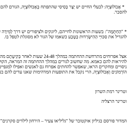
* אֶבוֹלוּצְיָה: לבעלי החיים יש יֵצֶר בְּסִיסִי שהתפתח בָּאֶבוֹלוּצְיָה, ה
להסבר.
* "הַחְתָּמָה": בשעות הראשונות לחייהם, ליונקים ולציפורים יש דרך לְמִידָה
להגדיל את סִכּוּיֵי הַהִישָּׂרְדוּת בַּטֶּבַע כשאמו של הגור לא מסוגלת לטפל בו.
אצל אפרוחים מתרחשת ההחתמה במהל
להיראות להם כאמא. מה שחשוב לגורים במהלך ההחתמה זה המראה, הקול,
ניסויים ומחקרים הראו, שאפשר להחתים אפרוח גם לאנשים ואפילו למגפיים! 
הוֹרְמוֹנִים וְאֶבוֹלוּצְיָה, הרי נקבל את התופעות המדהימות שאנו עדים להם ב
וטרינר רמת השרון
וטרינר הרצליה
המדור פורסם בגיליון אוקטובר של "גליליאו צעיר – הירחון לילדים סקרנים"