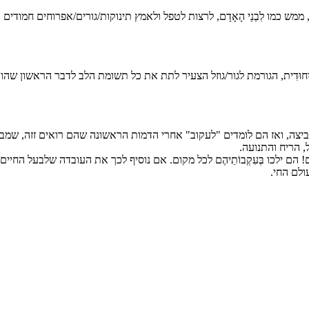
גורם להם, ממש כמו לִבְנֵי הָאָדָם, לרצות לטפל ולאמץ תינוקות/גורים/אפרוחים חמ
 יִחוּדִית, הגורמת לגור/גוזל הצעיר לתת את כל תשומת הלב לדבר הראשון שהוא רו
ך 24-48 שעות לאחר בְּקִיעָתָם מהביצה, ואז הם לומדים "לעקוב" אחרי הדמות הראשונה שהם רואי
 הריח והתנועה.
הם ילכו בְּעִקְבוֹתֵיהֶם לכל מקום. אם נוסיף לכך את העובדה שלבעל החיי
עולם החי.