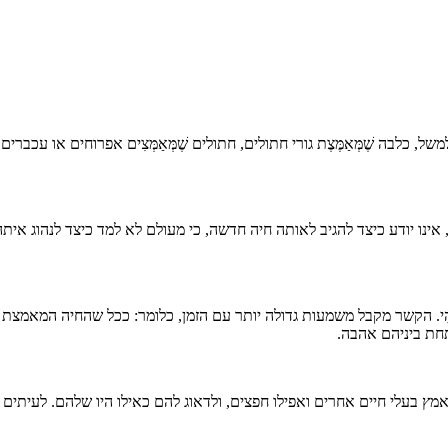
כלבה שֶׁמְּאַמֶּצֶת גורי חתולים, חתולים שֶׁמְּאַמְּצִים אפרוחים או עכברים,
, אינו יודע כיצד להגיב לאותה חיה חדשה, כי מעולם לא למד כיצד לנהוג אי
 רגש אַבָּהִי. הקשר מקבל משמעות גדולה יותר עם הזמן, כלומר: ככל שהחיה המ
תחת ביניהם אהבה.
י חיים לאמץ בעלי חיים אחרים ואפילו חפצים, ולדאוג להם כאילו היו שלהם. לעי