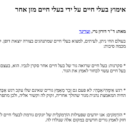
אימוץ בעלי חיים על ידי בעלי חיים מזן אחר
מאת: ד"ר דורון נרי,
וטרינר
בעולם החי ניתן, לעיתים, למצוא בעלי חיים שמתנהגים בצורה יוצאת דופן. למשל, 
מכמה סיבות:
* סקרנות: בעל חיים שרואה גור של בעל חיים אחר סקרן לגביו. הוא, בעצם
בעל חיים עשוי לבחור לאמץ את הגור.
* רגש אִימָּהִי/אַבָּהִי: לא פעם גם זָכָר מְאַמֵּץ גורים שאינם שלו עקב
החיה המאמצת נהנית מגור שהולך אחריה, זקוק לה וקשור אליה, ולכן מתפ
* הוֹרְמוֹנִים: אנו יודעים שפעילות הוֹרְמוֹנָלִית של יונקים גורמת לבעל
חזק לאמץ גורים חדשים במקום אלה שנולדו לה.