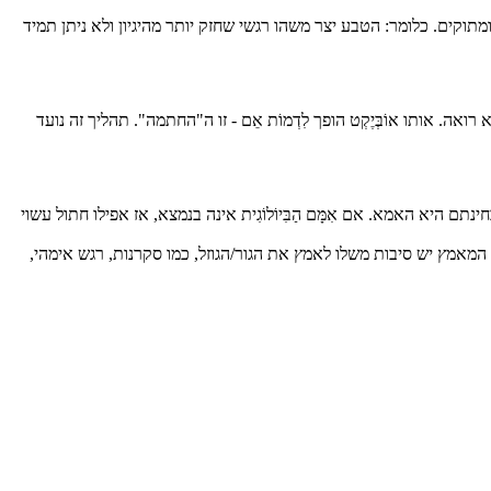
ודים ומתוקים. כלומר: הטבע יצר משהו רגשי שחזק יותר מהיגיון ולא ניתן תמיד
אה. אותו אוֹבְּיֶקְט הופך לִדְמוֹת אֵם - זו ה"החתמה". תהליך זה נועד
ם זזה, שמבחינתם היא האמא. אם אִמָּם הַבִּיוֹלוֹגִית אינה בנמצא, אז אפילו חתול עשוי
ם המאמץ יש סיבות משלו לאמץ את הגור/הגוזל, כמו סקרנות, רגש אימהי,