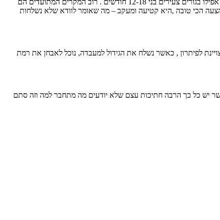
סרטן העצם הוא אחד הסיבות היותר גדולות לקטיעת גפה בכלבים . גידול שנפוץ יותר בכלבים גדולים עד ענקיים בגילאים שונים ישנם מקרים שיש סרטן אפילו בגורים צעירים בני 12-18 חודשים . רוב המקרים המתועדים הם
הצעה הכי טובה ,היא קטיעה ומעקב – מה שאומר לוודא שלא נשלחות
ויינת לפיתרון , כאשר נשלח את הגידול למעבדה, נוכל לאבחן את רמת
ר יש כל כך הרבה חתיכות עצם שלא יודעים מה מתחבר למה וזה סתם