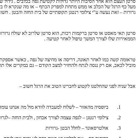
מעל כף הרגל של הכלב או ממש מתחת למפרק הכתף – או מה שנקרא לו בית
גרורות – זאת נעשה ע"י צילומי רנטגן תקופתיים של בית החזה והבטן . חשוב
סרטן תאי מאסט או סרטן ברקמות רכות, הוא סרטן שלרוב לא שולח גרורות ו
הממאירות שלו לצורך המשך טיפול לאחר קטיעה .
טראומה קשה כמו לאחר תאונה, דריסה או מחיצה של גפה , כאשר אספקת 
מוביל לכאב, אם רק ננסה לנתח ולהחזיר למצב הקודם – גם במקרים אלו תו
אבל שניה לפני שהחלטנו לקטוע לחברינו הטוב את הרגל חשוב –
1. ביופסיה מהאזור – לשלוח למעבדה לוודא מול מה אנחנו עומדים
2. צילומי רנטגן – לגפה עצמה לצורך אבחון , ולבית החזה –לגרורות
3. אולטרסאונד
–
לחלל הבטן -גרורות