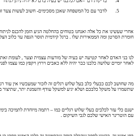
4. בדיקות דם
–
אם לכלבנו יש בעיה בדם לא יהיה ניתן לנתח
5. לדבר עם כל המשפחה שאכן מסכימים- חשוב לעשות צעד זה
אחרי שעשינו את כל אלה ואנחנו בטוחים בהחלטה הגיע הזמן להכנס לניתוח
חומרת הסרטן ומה הממאירות שלו . ברגל קידמית תוסר הגפה עד כלוב הצל
לנו בני האדם לאחר קטיעה יש בעיה של מודעות עצמית וצער , לעומת זאת 
לאחר יומיים שלושה כלבנו כבר יהיה ללא כאבים וירוץ ויקפץ כמו עצמו לפ
מה שחושב לכם כבעלי כלב בעל שלוש רגלים זה לזכור שמעכשיו אין עוד רגל
שתשמרו על משקל כלבכם ושלא יגיע למשקל עודף והשמנת יתר, שתיצור מתח ע
ישנם כלי עזר לכלבים בעלי שלוש רגליים כמו – רתמה מיוחדת לתמיכה בימ
עם הוטרינר האישי שלכם לגבי השיקום .