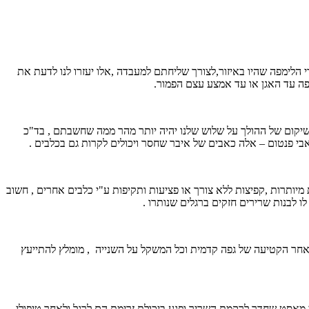
הלימפה שהיו באיזור,לצורך שליחתם למעבדה ,אלו יעזרו לנו לדעת את
פה עד האגן או עד אמצע עצם הפמור.
 השיקום של ההולך על שלוש שלנו יהיה יותר מהר ממה שחשבתם , בד"כ
אבי פנטום – אלה כאבים של איבר שחסר ויכולים לקרות גם בכלבים .
מיותרות ,קפיצות ללא צורך או פציעות ותקיפות ע"י כלבים אחרים , חשוב
 לבנות שרירים חזקים ברגלים שנותרו .
שלאחר הקטיעה של גפה קדמית וכל המשקל על השנייה , מומלץ להתייעץ
 הקידמית שהוסרה לאחר גילוי סרטן תאי מאסט שחדר לרקמת השריר ופגע ביכולת זרימת הם לרגל ולאחר טיפולי