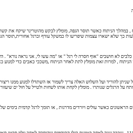
 , במהלך הניתוח כאשר תוסר הגפה, מומלץ לבקש מהוטרינר שיקח את קשרי 
עות כך שלא ישארו עצמות שיפריעו לו כמשקל עודף וברגל אחורית,תוסר הג
כלבים לא חושבים "אוף חסרה לי רגל " או "מה עשו לי, אני נראה נורא" .
ני הניתוח , למרות זאת מומלץ לתת לאחר הניתוח ,משככי כאבים כדי למנוע כ
 שניתן להוריד ועל השלוש האלה צריך לשמור אז השתדלו למנוע ממנו ריצות 
ל הרגלים שנותרו . מומלץ לקחת אותו לשחות ולטייל על חול ים שיעזור לו
ים הראשונים כאשר עולים ויורדים מדרגות , או תומך לרגל קדמית בימים 
בפן אישי זה, ברצוני לספר שהכלב היפה שבתמונה זה כלבי האישי ויסקי בן ה11 , שכבר שנה לאחר קטיעת רגלו