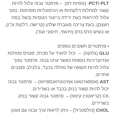
PLT וPCT
- (טסיות דם) – פרמטר גבוה עלול להיות
קשור למחלות דלקתיות או הורמונליות מסוימות. נמוך
עלול להיראות בעת ירידה בייצור הטסיות (כשל במח
העצם), בעת צריכה מוגברת שלהן (קרישה, דלקות וכ"ו),
או כשיש הרס בדם (זיהומי, חיסוני ועוד).
• פרמטרים חשובים נוספים
GLU
(גלוקוז) – יכול להעיד על סכרת, סטרס ומחלות
אנדוקריניות נוספות כאשר ערכו גבוה. פרמטר נמוך
עלול להיות תוצאה של מחלה בכבד, בלבלב ומצבים
אחרים.
AST
(אספארטאט אמינוטראנספראז) – פרמטר גבוה
יכול להיות קשור בנזק בכבד או בשרירים.
CK (קריאטנין קינאז) – פרמטר גבוה קשור בנזק
בשרירים.
CHOL
(כולסטרול) – ניתן לראות ערך גבוה עם מגוון