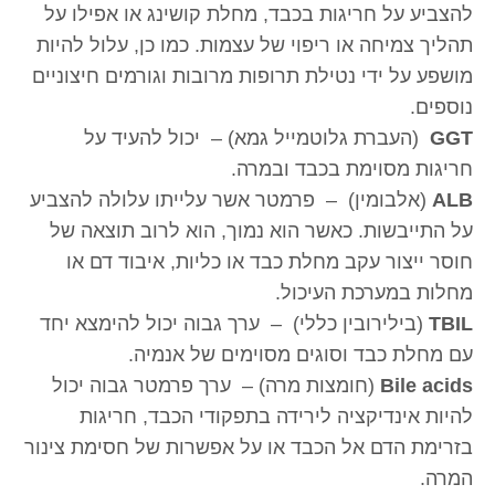
להצביע על חריגות בכבד, מחלת קושינג או אפילו על
תהליך צמיחה או ריפוי של עצמות. כמו כן, עלול להיות
מושפע על ידי נטילת תרופות מרובות וגורמים חיצוניים
נוספים.
GGT
(העברת גלוטמייל גמא) – יכול להעיד על
חריגות מסוימת בכבד ובמרה.
ALB
(אלבומין) – פרמטר אשר עלייתו עלולה להצביע
על התייבשות. כאשר הוא נמוך, הוא לרוב תוצאה של
חוסר ייצור עקב מחלת כבד או כליות, איבוד דם או
מחלות במערכת העיכול.
TBIL
(בילירובין כללי) – ערך גבוה יכול להימצא יחד
עם מחלת כבד וסוגים מסוימים של אנמיה.
Bile acids
(חומצות מרה) – ערך פרמטר גבוה יכול
להיות אינדיקציה לירידה בתפקודי הכבד, חריגות
בזרימת הדם אל הכבד או על אפשרות של חסימת צינור
המרה.