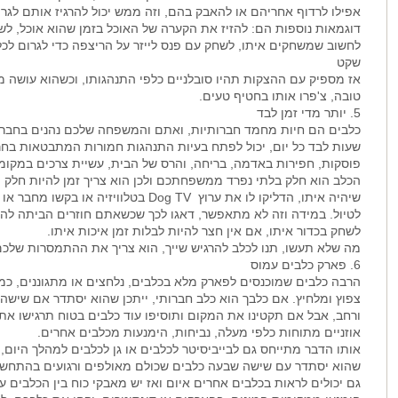
אפילו לרדוף אחריהם או להאבק בהם, וזה ממש יכול להרגיז אותם לגרו
דוגמאות נוספות הם: להזיז את הקערה של האוכל בזמן שהוא אוכל, לשחק
לחשוב שמשחקים איתו, לשחק עם פנס לייזר על הריצפה כדי לגרום לכלב 
שקט
אז מספיק עם ההצקות תהיו סובלניים כלפי התנהגותו, וכשהוא עושה מש
טובה, צ'פרו אותו בחטיף טעים.
5. יותר מדי זמן לבד
שעות לבד כל יום, יכול לפתח בעיות התנהגות חמורות המתבטאות בחרדה
פוסקות, חפירות באדמה, בריחה, והרס של הבית, עשיית צרכים במקומו
הכלב הוא חלק בלתי נפרד ממשפחתכם ולכן הוא צריך זמן להיות חלק 
שיהיה איתו, הדליקו לו את ערוץ Dog TV בטל
לטיול. במידה וזה לא מתאפשר, דאגו לכך שכשאתם חוזרים הביתה להנו
לשחק בכדור איתו, אם אין חצר להיות לבלות זמן איכות איתו.
מה שלא תעשו, תנו לכלב להרגיש שייך, הוא צריך את ההתמסרות שלכ
6. פארק כלבים עמוס
הרבה כלבים שמוכנסים לפארק מלא בכלבים, נלחצים או מתגוננים, כמ
צפוץ ומלחיץ. אם כלבך הוא כלב חברותי, ייתכן שהוא יסתדר אם שיש
ורחב, אבל אם תקטינו את המקום ותוסיפו עוד כלבים בטוח תרגישו את ה
אוזניים מתוחות כלפי מעלה, נביחות, הימנעות מכלבים אחרים.
אותו הדבר מתייחס גם לבייביסיטר לכלבים או גן לכלבים למהלך היום, 
שהוא יסתדר עם שישה שבעה כלבים שכולם מאולפים ורגועים בהתחש
גם יכולים לראות בכלבים אחרים איום ואז יש מאבקי כוח בין הכלבים ע