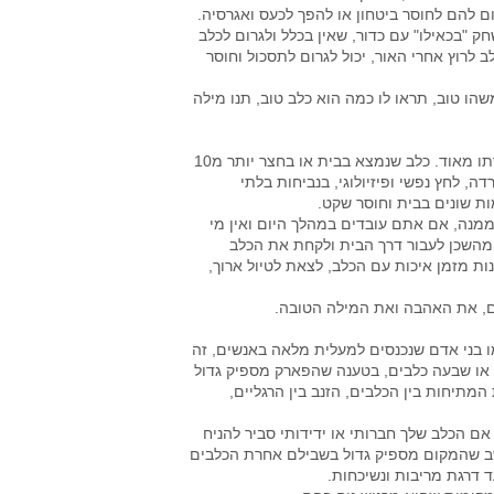
ם להם לחוסר ביטחון או להפך לכעס ואגרסיה.
 "בכאילו" עם כדור, שאין בכלל ולגרום לכלב
לרוץ אחרי האור, יכול לגרום לתסכול וחוסר
הו טוב, תראו לו כמה הוא כלב טוב, תנו מילה
כלבים הם חיות מחמד חברותיות, ואתם והמשפחה שלכם נהנים בחברתו מאוד. כלב שנמצא בבית או בחצר יותר מ10
, לחץ נפשי ופיזיולוגי, בנביחות בלתי
ת שונים בבית וחוסר שקט.
ממנה, אם אתם עובדים במהלך היום ואין מי
וויזיה או בקשו מחבר או מהשכן לעבור דרך הבית ולקחת את הכלב
ת מזמן איכות עם הכלב, לצאת לטיול ארוך,
ם, את האהבה ואת המילה הטובה.
ו בני אדם שנכנסים למעלית מלאה באנשים, זה
ה או שבעה כלבים, בטענה שהפארק מספיק גדול
מתיחות בין הכלבים, הזנב בין הרגליים,
אם הכלב שלך חברותי או ידידותי סביר להניח
ב שהמקום מספיק גדול בשבילם אחרת הכלבים
ד דרגת מריבות ונשיכחות.