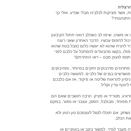
הרצליה
, אשר מציקות לכלבינו מבלי שנדע. אולי כך
 התנהגותי?
 או משהו, שימו לב כשכלב רואה חתול הקיבעון
ל לתפוס עכשיו. הדבר האחרון שאני רוצה
יר להניח שהוא לא יעשה כלום (אבל בטח שהוא
מולו, בקשו מהבעלים להסתכל על כלבם לפני
תנסו לנעוץ מבט – ראו הוזהרתם!
תרגזים מחיבוקים חזקים במיוחד, ומחיבוקים
ם מושרשים בגנים של כלבים. למעשה כלבים
סיון להראות שליטה או פיקוד, אז אם כלבכם
טוף עדין וקליל.
איג, מטריד או מציק. הרבה חושבים שאם הם
ת מפוחד, מבולבל, הססן, עצבני או נסער, במקם
נשחק, אם תוכלו לסגל לעצמכם טון רגוע ולא
את הכלב.
 מעבר לגדר, למשוך בזנב או באוזניים או