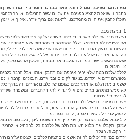
מאת: הגר ספיבק, מנהלת המרפאה במרכז הווטרינרי רמת-השרון ו
כתבה זו שואפת להציג בפניכם את שניים-עשר ההרגלים, או ההתנהגויות
תוכלו להבין את חיית מחמדכם. ולראות אם צריך עזרה, אילוף או ייעוץ
1. נעיצת מבט:
נעיצת מבט על כלב באה ליידי ביטוי בצורה של קריאת תיגר כלפי מישהו
של העיניים לא מתבטא בגלל ההתלהבות מהחתול אלא מהטרף שאני יכו
לעשות זה לנעוץ מבט בכלב. למרות שאם אני עושה זאת לכלבי שלי, סב
לא יאהב את זה) אבל עם כלבים אחרים זה עלול להגיע למצב של תיגר 
שאתם ניגשים ישר, במידה והכלב נראה מפוחד, חששן או אגרסיבי, אל 
2. חיבוקים
לכלב שלכם בטח שלא יהיה איכפת אם תחבקו אותו, אבל הרבה כלבים מ
מאנשים זרים או ילדים. בניגוד לקופים ובני אדם, חיבוקים וקרבה אינ
ששמים את רגלם או מתחככים בגופם של כלבים אחרים, זה בדרך כלל ני
לא ממש מתלהב מחיבוקים אולי עדיף להגיד לחברים ומשפחה שעדיף לי
3. צעקות / צרחות
צעקות מפורשות אצל כלבכם כנביחות כועסות, מה שמתבטא כמשהו מד
יצעקו על הכלב כדי להשתיק אותו זה יעזור, אבל זה רק גורם לכלב להיו
לצעוק עדיף להישאר רגועים, לדבר בטון נמוך.
קול עמוק שלכם משמעותו, אני צריך את תשומת ליבך, כלב טוב או בוא 
עמוק, תקבלו את מלוא תשומת הלב של כלבכם בלי להבהיל או להרגיז 
4. הקנטה/ הצקה
ילדים במיוחד יכולים להיות אשמים בהצקה לכלבים, לצעוק עליהם חזרה