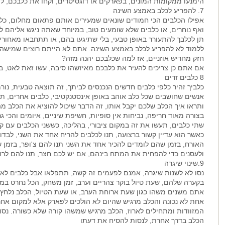
הימנעו ממקומות המונים, בפארקים או דוגסיטרים, וקחו את כלבכם, ל
7. להפריע לכלב באמצע השינה
אפילו הכלבים הכי חמודים שונאים שמעירים אותם פתאום מחלום, כלב
ואף נוחרים, או כלבים שלא שומעים טוב, במיוחד שאתה ניגש אליהם ל
תן לכלבך להתעורר באופן טבעי, בלי שתיגעו בהם, או תתחבאו מאחוריה
ללמוד לא להפריע לכלב באמצע השינה. אתם לא הייתם רוצים שמישהו 
חזק מחריש אוזניים, אז למה שכלבכם יהנה מזה?
אם אתם כן צריכים להעיר את כלבכם מאיזשהו סיבה, עשו זאת לאט, בש
8 כלבים זרים
כלביך זהיר כלפי כלבים חדשים הנכנסים לביתך, זה תוצאה טבעית, נור
אנשים שחושבים שכל כלב אוהב באופן אינסטנקטיבי, כלבים אחרים, ת
ותראו איך הכלב שלכם יקבל אותו, זה הדבר שיכול להוציא את הכלב מה
בצורה מאוד חריפה, נביחות אין סופיות, חשיפת שיניים, איומים והכי
שתי כלבים, תעשו את זה במקום ציבורי, בהליכה, כששני הכלבים עם ק
כאשר הוא עדיין קשור ברצועה, תנו לכלבים להריח אחד את השני, לבדו
האורח, בזמן שהם לומדים להכיר אחד את השני תנו להם צ'ופר, בזמן 
ולעסנים כדי להפחית את המתח בינהם, אם יש לכם חצר, תנו להם לרוץ 
9.שינוי שיגרה
נסו לא לשנות שיגרה, אמנם לפעמים זה קשה, תתפלאו אבל כלבים לא א
בקערה שלהם, שעת טיול בוקר צהריים וערב, זמן משחק, הכל נחרט במוח
אתם משנים משהו כגון שעת ארוחת הערב, או שעת הטיול, הכלב נלחץ , 
אחת לא נכונה והכלב מרגיש שהיום לא הולכים לפארק אלא למקום אחר –
המזוודות ומתחילים לארוז, הכלב מרגיש שמשהו קורה שלא כשורה. נסו ל
הכלב בדרך אחרת, לנסות להסיח את דעתו