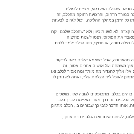
מראה שהכלב הוא רגוע, מציית לבעליו
עה במורד הרחוב, והרצועה רחוקה מהכלב, זה
 כל הזמן במהלך ההליכה, ויכול לגרום לבעיות
קצרה, לא לשנות כיוון ולא "שהכלב שלכם ייקח
בד את הפוקוס, תנסו לשנות פוזיציה
 מילה טובה, או חטיף, בסו הכלב ילמד ללכת
ה מהעבודה, אבל כשאמא שלכם באה לביקור
פוץ משמחה ועל אנשים אחרים אסור, זה
 אלו אליך להגדיר מה מותר ומה אסור לכלב ואז
חנן לאוכל ליד הצלחת שלך, ואתה לא נותן לו,
בוהים בכלב, מתכופפים לגובה שלו, מושכים
אל הכלבים. זה דרך מאוד מאיימת לברך כלב.
, אותו הדבר לגבי כך שבוהים בו, הכלב מתגונן
לום, לשוחח איתו ואז הכלב ירחרח אותך,
רי, יש מצבים שהכלב חרדתי או חששן ואז