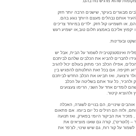
מקומות שהוא מרגיש נוח בהם.
ים מבוגרים בעיקר, שישנים הרבה יותר חזק
העיר אותם נבהלים מעצם היותך נוגע בהם.
ם, או תשמיעו קול חזק. ילדים במיוחד צריכים
יקפוץ אליכם באמצע חלום טוב,או ישמיע רעש
קט ובעדינות.
מלית ואינסטנקטיבית לשמור על הבית, אבל יש
גידו לחברים להביא את הכלבים שלהם לביתכם
כלים, אפילו הכלב הכי מתוק בעולם יכול להגיב
 גרוע תקיפה. אם בכל זאת החלטתם להפגיש בין
ולר ורצועה, ואז תביאו את הכלב החדש לביתכם
ק ולהכיר, כל עוד אתם בשליטה על הכלב
שהם לומדים אחד על השני, הרימו צעצועים
ולהוציא קיטור.
והבים שינויים, הם בנויים לשגרה, האכלה
ם, ולזה הם רגילים כל יום ביומו. אם פתאום
מזכיר את הביקור היומי בפארק, ואז תנועה
 (לוטרינר), קורה גם שאנו מוציאים את
שמור על קור רוח, גם שיש שינוי, לצ'פר את