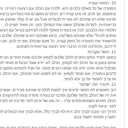
10. רצועה קצרה
המטרה של כל מאלף כלבים היא, ללכת עם הכלב עם רצועה רפוייה, זה 
ובפוקוס, אך לרוב זה אינו קורה רוב הכלבים מושכים את בעליהם ברצו
מראה שלא רק שהכלב לא מציית לבעלים אבל גם יש לו קולר שחונק אותו
בריאותיות, למרות שהכלב עושה את המהלך הזה, זה מאוד מציק לו.
תלמדו את כלבכם, לבד או בעזרת מאלף ללכת לצידכם בטיול עם רצועה 
אתכם לטיול" אלא שאתם בשליטה, ברגע שאתם רואים שהכלב שלכם מא
ולהשאיר את החגורה כל הזמן קצרה, כל פעם שהכלב מציית לכם, תנו לו
ליידכם, וההליכה תהיה הרבה יותר רגועה ובריאותית לשינכם.
11. חוסר עקביות
כמעט תמיד אתם נותנים לכלב שלכם לקפוץ אליכם שאת חוזרים הבית
אתם צועקים על הכלב לא לקפוץ, הכלב לא יודע שעל הבעלים מותר לק
מבלבל אותו ואינו יודע מה אנחנו רוצים ממנו. על מנת להמינע ממצבים
לדבוק במטרה, אם מותר לקפוץ, אז לא למנוע זאת מהכלב, אם הכלב מת
אז צריך לעמוד על כך ולא לוותר.
12. להגיד יפה "שלום"
רוב האנשים לא ממש יודעים איך לגשת לכלבים שאינם מכירים, אנשים 
את ידו של הכלב (לומר שלום) ומדברים בצורה מוזרה (כמו לתינוקות) 
הכלב מרגיש כשמתכופפים עליו – זה סוג של איום לפני מריבה או תקיפה
לפני יציאה לקרב.
הדרך הכי טובה לברך כלב היא לא לברך כלל, אלא לברך את הבעלים לש
יתעניין ופחות יחשוד בכם
אם בכל זאת תרצו ללטף את הכלב, שאלו קודם את הבעלים אם זה אפש