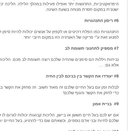
היפראקטיביות, התרגשות יתר ואפילו פעילות במהלך הלילה. הליכה יכו
ישנונית במקום חסרת מנוחה בשעת השינה.
#6 ריסון התנהגויות
התנהגויות כמו הפלת רהיטים או לקפוץ על אנשים יכולות להיות סימן לה
למנוע זאת ע"י פריקה של האנרגיה הזו במקום חיובי יותר.
#7 מספיק לתחנוני תשומת לב
נביחות ויללות הם סימנים שהחיה שלכם רוצה תשומת לב מכם. הליכות 
אלא גם: …
#8 יעודדו את הקשר בין בניכם לבין החיה
לבלות זמן עם בעל החיים שלכם זה מאוד חשוב. זה מחזק את הקשר בני
כדי לחזק את הקשר והגוף שלכם!
#9 בניית אמון
אם יש לכם בעל חיים חששן או ביישן, הליכות קבועות יכולות לגרום לו
שלכם לחיות ובני אדם נוספים, וכשאתם שם כדי להרגיע, בעל החיים יו