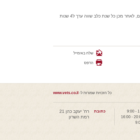
אפשר לחשוב על זה כשנתיים ראשונות של כלב שווה ערך ל12 שנות אדם, לאחר מכן כל שנת כלב שווה ערך ל4 שנות
שלח באימייל
הדפס
כל הזכויות שמורות ל-
www.vets.co.il
רח' יעקב כהן 21
כתובת
רמת השרון