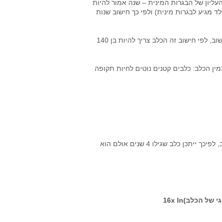
העליון של הבגרות המינית – שנה אמור להיות
לד מגיע לבגרות מינית) ולפי כך חישוב שנות
דוגמא נוספת: למרות שזה לא רגיל יש הרבה כלבים המגיעים לגיל 20, שוב, לפי חישוב זה הכלב צריך להיות בן 140
ין הכלב: כלבים קטנים נוטים לחיות תקופה
*גיל כרונולוגי הוא גיל הכלב בשנים, גיל ביולוגי הוא גילו הגופני של הכלב, לפיכך ייתכן כלב שגילו 4 שנים אולם הוא