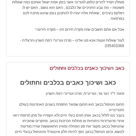
מומלץ תמיד להרים טלפון לוטרינר אשר בזמן אמת ישאל אותכם כמה שאלות
פשוטות – מה צבע החניכיים של כלבכם , האם הוא נושם , האם יש לו
רפלקס בעיניים , שאלות אלה יעזרו לו להתכונן בזמן שהוא מחכה לכם
במרפאה .
אבל אם אתם חושבים שזה מקרה חירום זהו – מקרה חירום !
לעוד שאלות ועצות אנא פנו אלינו – מרכז וטרינרי רמת השרון והרצליה -
035403368
כאב ושיכוך כאבים בכלבים וחתולים
כאב ושיכוך כאבים בכלבים וחתולים
מאת: ד"ר הגר גור, וטרינרית, מרכז וטרינרי רמת השרון
תחום הטיפול בכאב הוא תחום שמאד התפתח בשנים האחרונות בעולם
הוטרינריה.
בעבר נטו לזלזל בכאב אותו חווים בעלי חיים ולא הקפידו על מתן תרופתי ראוי
אחרי פרוצדורות ניתוחיות או מחלות הכרוכות בכאב. מחקרים שהוכיחו
שהטיפול בכאב מקצר את זמן המחלה ומאיץ התאוששות עוררו מודעות
לנושא, וכיום הטיפול בכאב הפך להיות חלק אינטגרלי מהטיפול בבעלי חיים.