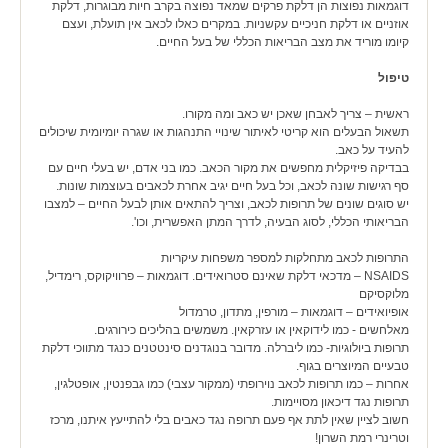
דוגמאות נפוצות הן דלקת פרקים שמאד נפוצה בקרב חיות מבוגרות, דלקת
אוזניים או דלקת חניכיים עקשניות. במקרים כאלו לכאב אין תועלת, ועצם
קיומו מוריד את מצב הבריאות הכללי של בעל החיים.
טיפול
ראשית – צריך לאבחן שאכן יש כאב ומה מקורו.
תשאול הבעלים הוא קריטי לאיתור שינויי התנהגות או שגרה יומיומית שיכולים
להעיד על כאב.
בבדיקה פיזיקלית מחפשים את מקור הכאב. כמו בני אדם, יש בעלי חיים עם
סף רגישות שונה לכאב, וכל בעל חיים יגיב אחרת לכאבים בעוצמות שונות.
יש סוגים שונים של תרופות לכאב, וצריך להתאים אותן לבעל החיים – למצבו
הבריאותי הכללי, לסוג הבעיה, לדרך המתן האפשרית, וכו'.
התרופות לכאב מתחלקות למספר משפחות עיקריות
NSAIDS – מדכאי דלקת שאינם סטרואידים. דוגמאות – פרוויקוקס, רימדיל,
מלוקסיקם
אופיואידים – דוגמאות – מורפין, מתדון, טרמדול
מאלחשים - כמו לידוקאין או עזרקאין. משמשים בהליכים כירורגים.
תרופות ביולוגיות- כמו ליברלה. מדובר בנוגדנים סינטטנים כנגד מתווכי דלקת
טבעיים המיוצרים בגוף.
אחרות – כמו תרופות לכאב נוירופתי (ממקור עצבי) כמו גבפנטין, אופטלגין,
תרופות נגד דיכאון מסויימות.
חשוב לציין שאין לתת אף פעם תרופה נגד כאבים בלי להתייעץ איתנו, מרכז
וטרינרי רמת השרון!