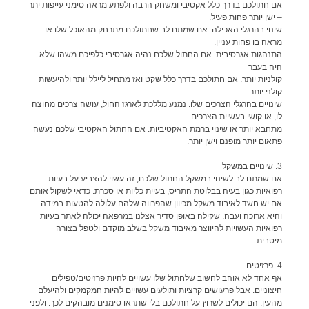
אם חתולכם בדרך כלל אקטיבי ומשחק הרבה ולפתע מראה סימני עייפות יתר
– ישן יותר פחות פעיל.
שינוי בהרגלי האכילה. אם שמתם לב שחתולכם מתרחק מהאוכל שלו או
מראה בו פחות עניין.
התנהגות אגרסיבית. אם החתול שלכם נהיה אגרסיבי כלפיכם משהו שלא
היה בעבר
קולניות יותר. אם חתולכם בדרך כלל שקט ואז מתחיל ליילל יותר ולהיעשות
קולני יותר
שינויים בהרגלי הצרכים שלו. נמנע מללכת לארגז החול, עושה צרכים מחוצה
לו, או קושי בעשיית הצרכים.
מתחבא יותר או שינוי ברמת האקטיביות. אם החתול האקטיבי שלכם נעשה
פתאום יותר מופנם וישן יותר.
3. שינויים במשקל
אם שמתם לב לשינוי במשקל החתול שלכם, זה עשוי להצביע על בעיות
רפואיות כגון בעיה בבלוטת התריס, בעיית כליות או סכרת. כדאי לשקול אותם
אם יש חשד לאיבוד משקל מכיוון שהפרווה שלהם עלולה להטעות במידה
והיא ארוכה ועבה. שקילה באופן סדיר אצלנו במרפאה יכולה לאתר בעיות
רפואיות העשויות להיווצר מאיבוד משקל בשלב מוקדם ולטפל בצורה
מיטבית.
4. פרזיטים
אף אחד לא אוהב לחשוב שלחתול שלו עשויים להיות פרזיטים/טפילים
חיצוניים. אבל פרעושים קרציות ותולעים עשויים להיות חמקמקים ולהיעלם
מהעין. הם יכולים לשרוץ על חתולכם בלי שתראו סימנים מובהקים לכך. ולפני