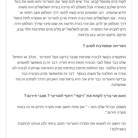
לקוח קיים ומטופל קבוע: נגיד שיש לכם קשר עם הוטרינר והוא פגש את בעל
החיים שלכם בשיגרה אבל מעולם לא צויינה בעיית השלשולים וזהו משהו
חדש שהופיע . רוב הפעמים נורא קשה לתאר דרך הטלפון מצב רפואי או
בעיה . אם השלשולים זאת בעיה חוזרת אז כן לוטרינר יש אופציה לתת טיפול
דרך הטלפון אך לרוב אם זוהי בעיה חדשה אין שום סיכוי שדרך הטלפון יהיה
ניתן לאבחן את המקרה . מכיוון ולשלשול יש מליון פנים ופתרונות תלוי צבע,
מרקם, מיקום הכאב בטן וכדומה .
הפריחה שמסרבת לעזוב ?
התקשרנו בקשר לבעיה שקיימת שכבר בדקנו אצל הוטרינר , הכלב או החתול
שלנו כבר טופל לגבי הבעיה הזאת והיא חזרה .דבר זה כן מאפשר לפעמים
פיתרון טלפוני. כמו החלפת תרופה בתרופה מכיון והתרופה שניתנה לבעיה לא
עזרה או המלצה על משהו בנוסף . דבר זה מתאפשר מכיון והבעיה כבר
נבדקה והוטרינר כבר יודע איך היא נראת ומה האבחון הדרך לפתרון זה מה
שמשתנה .
האם אני צריך לקחת את "רקסי" דחוף לוטרינר ? מצבי חירום ?
משפט הברזל שלנו הוא – " אם אתה חושב שזה מקרה חירום אז זה בטוח
מקרה חירום ".
הכי חשוב זה למצוא את המרכז הוטרינרי הטוב ביותר ולכן אנחנו הכתובת
בשבילכם !