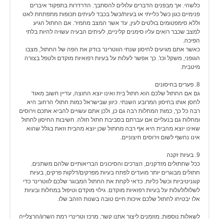
כלשהי. אך מבפנים הדברים עלולים להסתבך. הדרדרות בתפקוד איברים
פנימיים כגון כשל כלייתי או בעיות/כשל בכבד לעיתים תכופות מתפתחת לאט
וללא סימפטומים בולטים לעין, עד אשר המצב מחמיר. אם החתול הגיע
למצב שכבר רואים עליו סימנים קליניים, לעיתים הבעיה עשויה להיות בלתי
הפיכה.
כאשר אתם מגיעים לחיסון שנתי הווטרינר בודק את הפה של החתול, מצבו
הגופני, משקל וכו'. כך אפשר לעלות על בעיות רפואיות מוקדם ולטפל בצורה
מיטבית.
8. פערים בחיסונים
גם אם החתול שלכם הוא חתול בית ואינו יוצא החוצה, עדיין חשוב מאוד
לחסן אותו בחיסון המרובע השנתי. כיוון שבישראל כמות חתולי הרחוב היא
רבה כל כך, כמות המחלות רבה גם כן, ולכן אתם עשויים להביא אתכם וירוסים
ומחלות גם בנעליים אם עברתם בסביבת חתול חולה. חשיבות החיסון לחתול
שאינו יוצא מהבית היא אף רבה מחתול שכן יוצא מהבית וזאת בגלל שהוא
אינו נחשף לשום וירוסים חיצוניים.
9. בעיות זקנה
ככל שחתולים מזדקנים, הצרכים והסיכונים הבריאותיים שלהם משתנים.
חתולים מבוגרים יותר מועדים לפתח בעיות מפרקים/דלקות פרקים, בעיות
קוגניטיביות וכשל כליות. כדאי לקחת את החתול המבוגר שלכם לווטרינר כדי
לשלול/לעלות על בעיות רפואיות מוקדם. גילוי מוקדם וטיפול במחלות ובעיות
אלו יבטיחו לחתול שלכם איכות חיים טובה בשנות הזהב שלו.
לשאלות נוספות, מוזמנים ליצור אתנו קשר, מרכז וטרינרי רמת השרון/הרצלייה