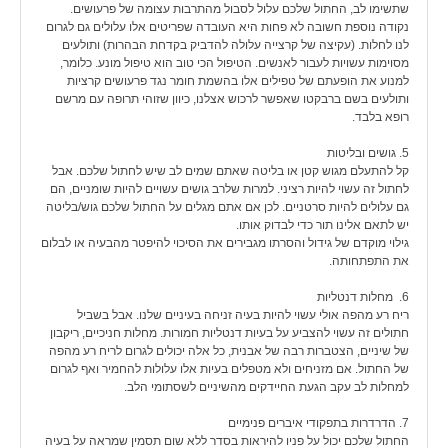
שתשימו לב, החתול שלכם עלול לסבול מהתרבות עצומה של פרעושים.
נקודה נוספת חשובה לא פחות היא העובדה שפריטים אלו עלולים גם לגרום
לנו לחלות. (עקיצה של קרצייה עלולה להדביק בקדחת הבהרות) ותולעים
מסוימות עשויות לעבור לאנשים. הטיפול הכי טוב הוא טיפול מונע. כלומר,
למנוע את הופעתם של טפילים אלו בהשמת חומר נגד פרעושים קרציות
ותולעים בשם ברבקטו שאפשר לרכוש אצלנו, כיוון שזוהי תרופה עם מרשם
רופא בלבד.
5. גושים ובליטות
קל להתעלם מגוש קטן או בליטה שאתם שמים לב שיש לחתול שלכם. אבל
לחתול זה עשוי להיות רציני. למרות שלרב גושים עשויים להיות שומניים, הם
גם עלולים להיות סרטניים. לכן אם אתם מגלים על החתול שלכם גוש/בליטה
יש לתאם אלינו תור כדי לבדוק אותו.
גילוי מוקדם של גידול והסרתו מגבירים את הסיכוי להיפטר מהבעיה או לבלום
את התפתחותה.
6. מחלות דנטליות
ריח רע מהפה אולי עשוי להיות בעיה זניחה בעיניים שלנו. אבל בשביל
חתולים זה עשוי להצביע על בעיות דנטליות חמורות. מחלות חניכיים, ריקבון
של שיניים, הצטברות רבה של אבנית, כל אלה יכולים לגרום לריח רע מהפה
של החתול. אם מזניחים ולא מטפלים בעיות אלו עלולות להחמיר ואף לגרום
למחלות לב עקב הגעת החיידקים מהשיניים לשסתומי הלב.
7. הדרדרות בתפקודי איברים פנימיים
החתול שלכם יכול על פניו להיראות בסדר ללא שום תסמין שמראה על בעיה