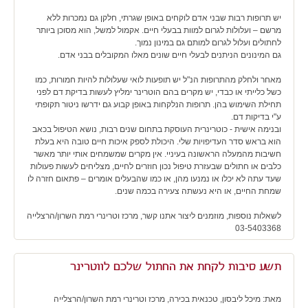
יש תרופות רבות שבני אדם לוקחים באופן שגרתי, חלקן גם נמכרות ללא
מרשם – ועלולות לגרום למוות בבעלי חיים. אקמול למשל, הוא מסוכן ביותר
לחתולים ועלול לגרום למותם גם במינון נמוך.
גם המינונים הניתנים לבעלי חיים שונים מאלו המקובלים בבני אדם.
מאחר ולחלק מהתרופות הנ"ל יש תופעות לואי שעלולות להיות חמורות, כמו
כשל כלייתי או כבדי, יש מקרים בהם הוטרינר ימליץ לעשות בדיקת דם לפני
תחילת השימוש בהן. תרופות הנלקחות באופן קבוע גם ידרשו ניטור תקופתי
ע"י בדיקות דם.
ובנימה אישית - כוטרינרית העוסקת בתחום שנים רבות, נושא הטיפול בכאב
הוא בראש סדר העדיפויות שלי. היכולת לספק איכות חיים טובה היא בעלת
חשיבות מהמעלה הראשונה בעיניי. אין מקרים שמשמחים אותי יותר מאשר
כלבים או חתולים שבעזרת טיפול נכון חוזרים לחיים, מצליחים לעשות פעולות
שעד עתה לא יכלו או נמנעו מהן, או כמו שהבעלים אומרים – פתאום חזרה לו
שמחת החיים, או היא נעשתה צעירה בכמה שנים.
לשאלות נוספות, מוזמנים ליצור אתנו קשר, מרכז וטרינרי רמת השרון/הרצלייה
03-5403368
תשע סיבות לקחת את החתול שלכם לווטרינר
מאת: מיכל ליבסון, טכנאית בכירה, מרכז וטרינרי רמת השרון/הרצלייה