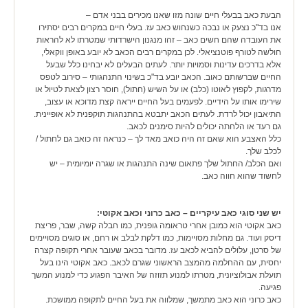
הבעת כאב בבעלי חיים שונה מזו שאנו מכירים בבני אדם –
אנו בד"כ נצעק או נבכה כשנחוש כאב עז. בעלי חיים במקרים רבים יסתירו
את העובדה שהם חשים כאב – זהו מנגנון הישרדותי שמטרתו לא להראות
חולשה לטורף פוטנציאלי. לכן במקרים רבים הכאב לא יובע באופן ווקאלי,
אלא בדרכים עדינות וסמויות יותר. לעתים הבעלים לא יבחינו כלל שבעל
החיים שברשותם כאוב. הכאב יובע בד"כ בשינוי התנהגותי – סירוב לטפס
מדרגות, לקפוץ לאוטו (כלב) או על השיש (חתול), חוסר רצון לצאת לטיול או
שירימו אותו על הידיים. לפעמים בעל החיים ייראה קצת מדוכא או עצוב,
התיאבון יכול לרדת. לעתים הכאב יתבטא בהתנהגות תוקפנית לא אופיינית.
גם רעד או הלחתה יכולים להיות סימנים לכאב.
כלל האצבע הוא שאם זה היה כואב מאד לך – כנראה זה כואב גם לחתול /
לכלב שלך.
ואם הכלב/ החתול שלך פתאום שינה התנהגות או שגרה יומיומית – יש
לחשוד שהוא חווה כאב.
יש שני סוגי כאב עיקריים – כאב כרוני וכאב אקוטי:
כאב אקוטי הוא כמובן אחרי טראומה גופנית, כמו חבלה קשה, שבר, פריצת
דיסק ועוד. גם מחלות מסויימות, כמו דלקת לבלב או רחם, או סוגים מסויימים
של סרטן, עלולים להביא לכאב עז. מדובר בכאב שעובר אחרי תקופה קצרה
יחסית, עם ההחלמה מהמצב הראשוני שגרם לכאב. כאב אקוטי הינו בעל
תועלת אבולוציונית, מטרתו למנוע תזוזה של האיבר הפגוע כדי למנוע המשך
פגיעה.
כאב כרוני הוא כאב מתמשך, שמלווה את בעל החיים לתקופה ממושכת.