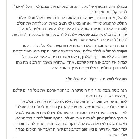
במהלך היום המטורף של כולנו , אנחנו שואלים את עצמנו למה הכל לא יכול
להיות קל יותר וזמין יותר .
למשל , אנחנו חוזרים מיום עבודה עמוס ואנחנו מותשים אבל הכלב שלנו
החליט להתנהג "מוזר" . אנחנו ממש לא רוצים באותו רגע לקחת את הכלב
לוטרינר , למה הוטרינר פשוט לא יכול לענות לנו לשיחת הטלפון ולתת לנו
עזרה . כי תכלס אין מצב שנספיק –לתת לילדים ארוחת ערב לקלח ולקחת את
"רקסי" לוטרינר לפני שהמרפאה תיסגר .
האמת היא , שהוטרינר שלכם ישמח אם תתקשרו אליו על כל דבר קטן
שקורה לחתול או לכלב שלכם . אבל מבחינה אתית וחוקית מעט מאוד דברים
שהוא יכול לעשות דרך הטלפון , ומעט מאוד דברים שאפשר לעשות בלי
לבדוק את הכלב או החתול שלכם . אחרי שתקראו מאמר זה תבינו מה ניתן
לעזור דרך הטלפון ובאילו מקרים עדיף פשוט להגיע .
מה עלי לעשות - "רקסי" עם שלשול ?
הנה בעיה ,מבחינה חוקית הוטרינר חייב להכיר אתכם ואת בעל החיים שלכם
, מה שדורש בדיקה רפואית .
לקוח חדש : אם הוטרינר שהתקשרת אליו מעולם לא ראה את הכלב או
החתול שלכם – תשכחו מזה . אין שום קשר בין הוטרינר לבע"ח הוא מעולם
לא בדק אותו ואיננו יודע היסטוריה רפואית שלו ואין לו שום מושג איך לטפל
בו דרך הטלפון מכיון ולא ראה אותו מעולם. בנוסף טיפול לבע"ח דרך הטלפון
כאשר מעולם לא ראית / טיפלת / בדקת את בעל החיים מנוגד לחוק והוטרינר
יכול לאבד את רישיונו ואין שום דבר בעולם ששווה לאבד את המקום עבודה
שלך בשבילו .