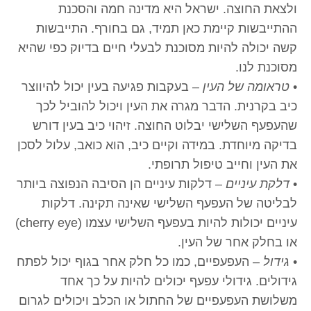
ולצאת החוצה. ישראל היא מדינה חמה והסכנת
ההתייבשות קיימת כאן תמיד, גם בחורף. התייבשות
קשה יכולה להיות מסוכנת לבעלי חיים בדיוק כפי שהיא
מסוכנת לנו.
•
טראומה של העין
– בעקבות פגיעה בעין יכול להיווצר
כיב בקרנית. הדבר מגרה את העין ויכול להוביל לכך
שהעפעף השלישי יבלוט החוצה. זיהוי כיב בעין דורש
בדיקה מיוחדת. במידה וקיים כיב, הוא כואב, עלול לסכן
את העין וחייב טיפול תרופתי.
•
דלקת עיניים
– דלקות עיניים הן הסיבה הנפוצה ביותר
לבליטה של העפעף השלישי שאינה תקינה. דלקות
עיניים יכולות להיות בעפעף השלישי עצמו (cherry eye)
או בחלק אחר של העין.
•
גידול
– העפעפיים, כמו כל חלק אחר בגוף יכול לפתח
גידולים. גידולי עפעף יכולים להיות על כך אחד
משלושת העפעפיים של החתול או הכלב ויכולים לגרום