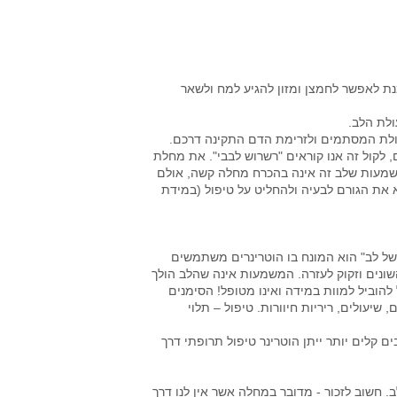
 לכל הגוף 24 שעות ביממה על מנת לאפשר לחמצן ומזון להגיע למח ולשאר
לת הלב.
לת המסתמים ולזרימת הדם התקינה דרכם.
לקול זה אנו קוראים "רשרוש לבבי". את מחלת
משמעות שלב זה אינה בהכרח מחלה קשה, אולם
א את הגורם לבעיה ולהחליט על טיפול (במידת
"כשל לב" הוא המונח בו הוטרינרים משתמשים
ונים וזקוק לעזרה. המשמעות אינה שהלב הולך
 להוביל למוות במידה ואינו מטופל! הסימנים
שיעולים, ריריות חיוורות. טיפול – תלוי
קלים יותר ייתן הוטרינר טיפול תרופתי דרך
. חשוב לזכור - מדובר במחלה אשר אין לנו דרך