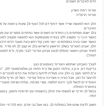
הדם לאיברים השונים.
וטרינר רמת השרון
וטרינר הרצליה
הלב הוא למעשה שריר אשר דוחף דם
האיברים.
בלב ישנם מסתמים בין המדורים השונים אשר נפתחים ונסגרים עם פעו
כאשר ה
וטרינר
מקשיב ללב בעזרת סטטוסקופ הוא למעשה מקשיב לפעו
כאשר ישנה בעיה במסתמים ייוצר מעין קול רחש בעת מעבר הדם דרכם, 
הלב יאבחן הוטרינר בשלב הראשון כרשרוש בלב או קצב לב לא סדיר. 
לאחר אבחון ראשוני מומלץ לבצע אבחון וטרינרי לבבי מקיף, ע"מ למצו
הצורך).
לצורך האבחון ישתמש הוטרינר באמצעים כגון:
בדיקות דם, א.ק.ג, צילומי רנטגן של בית החזה וכן אולטרסאונד ללב. 
ע"מ לתאר מצב בו הלב אינו מצליח לדחוף ביעלות את הדם לאיברים הש
להיעצר כל רגע, אבל בעיה זו מצריכה טיפול וטרינרי. כשל לב חריף עלול
האופייניים לכשל לבבי הינם חולשה, קשיי נשימה, קולות נשימה מוגברים, 
בחומרת המחלה.
בכשל לב חריף יש לאשפז את הכלב בהשגחה עם תרופות וחמצן. במצבים 
הפה.
חשוב לדעת שהטיפול במחלות לב, כמו אצל בני אדם, הוא לכל חיי הכלב