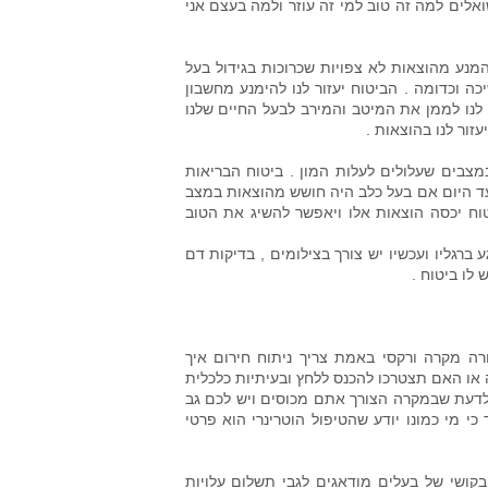
אלים למה זה טוב למי זה עוזר ולמה בעצם אני
המנע מהוצאות לא צפויות שכרוכות בגידול בעל
כה וכדומה . הביטוח יעזור לנו להימנע מחשבון
ר לנו לממן את המיטב והמירב לבעל החיים שלנו
זור לנו בהוצאות .
במצבים שעלולים לעלות המון . ביטוח הבריאות
 עד היום אם בעל כלב היה חושש מהוצאות במצב
ה הצורך , הביטוח יכסה הוצאות אלו ויאפשר להשיג את הטוב
 ברגליו ועכשיו יש צורך בצילומים , בדיקות דם
 לו ביטוח .
רה מקרה ורקסי באמת צריך ניתוח חירום איך
או האם תצטרכו להכנס ללחץ ובעיתיות כלכלית
לדעת שבמקרה הצורך אתם מכוסים ויש לכם גב
כי מי כמונו יודע שהטיפול הוטרינרי הוא פרטי
קושי של בעלים מודאגים לגבי תשלום עלויות