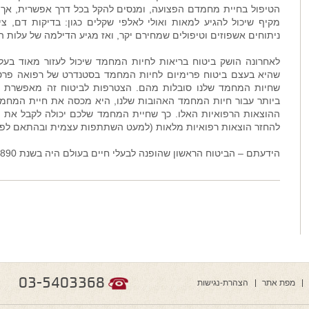
הטיפול בחיית מחמדם הפצועה, ומנסים להקל בכל דרך אפשרית, אך ל
מקיף שיכול להגיע למאות ואולי לאלפי שקלים כגון: בדיקות דם, צי
ניתוחים אשפוזים וטיפולים שמחירם יקר, ואז מגיע הדילמה של עלות ה
לאחרונה הושק ביטוח בריאות לחיות המחמד שיכול לעזור מאוד בע
שהיא בעצם ביטוח פרימיום לחיות המחמד בסטנדרט של רפואה פרטי
שחיות המחמד שלנו סובלות מהם. הצטרפות לביטוח זה מאפשרת הן
ביותר עבור חיות המחמד האהובות שלנו, היא מכסה את חיית המחמ
ההוצאות הרפואיות האלו. כך שחיית המחמד שלכם יכולה לקבל את הט
להחזר הוצאות רפואיות מלאות (למעט השתתפות עצמית ובהתאם לפו
הידעתם – הביטוח הראשון שהופנה לבעלי חיים בעולם היה בשנת 1890 והיה בשביל חיות משק וסוסים .
03-5403368
מפת אתר
הצהרת-נגישות