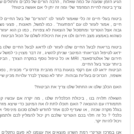
הגיע הזמן שנענה על כמה שאלות , הרבה הורים של כלבים וחתולים שו
צריך ביטוח לחיית המחמד שלי ומה זה יתן לי אם אעשה ביטוח?
ביטוח בעלי חיים זה כלי שאמור לעזור לנו "ההורים" של בעל החיים ל
חיים , אמור לעזור לנו עם "הפתעות" . כמו למשל, תאונות , פצעי נשי
גבוה אצל הוטרינר ומתסכול של הוצאות לא צפויות , כמו כן הוא יעזו
כשהוא באמצע מצב חירום ולנו אין את היכולת לשלם על הכול הביטוח יע
ביטוח בריאות לבעל החיים שלנו לעזור לנו לדאוג לבעל החיים שלנו 
ידאג לטיפול הבריאותי המיטבי שניתן להשיג , זה דבר מצוין כי למשל
חירום של אולטרסאונד, MRI או כל טיפול נוסף במקר
ביותר עבור בעל החיים.
הביטוח ידאג לנו אם רקסי בטעות ברח מהבית ונדרס ע"י מכונית , נפגע
אשפוז, הכרוכים בעליות גבוהות. יותר לא נצטרך לברר עלויות מכיון שיש
האם הכלב שלנו או החתול שלנו צריך את הביטוח?
השאלה תלויה בנו , ביכולת הכלכלית שלנו , מה יקרה אם עכשיו קו
תתמודדו עם ההוצאה ? האם תוכלו לתת לו את המיטב כדי שיצא מזה 
בגלל מקרה שכזה , או שעדיף לכם אחד לחודש לשלם סכום מינימלי ו
כלכלי ? כל זה תלוי בכם הוטרינר שלכם רק יכול להמליץ לכם ולתמוך 
ויכול להיות יקר.
אנו במרכז וטרינרי רמת השרון מוצאים את עצמנו לא פעם נתקלים ב