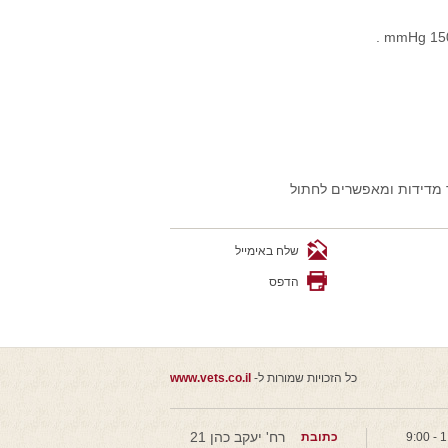
ר מדידות ומאפשרים לחתול
שלח באימייל
הדפס
כל הזכויות שמורות ל-
www.vets.co.il
רח' יעקב כהן 21
כתובת