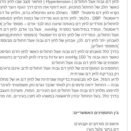
לחץ דם גבוה אצל חתולים ) Hypertension ( מתאר מצב שבו לחץ הדם גבוה בכל הגוף .
כאשר הלב של החתול מתכווץ, הוא דוחף את הדם דרך הגוף ויוצר לחץ 
נקרא לחץ דם סיסטולי SBP . כשהלב נרגע ומתמלא בדם, הלחץ על דפנות העורקים נקרא לחץ דם
דיאסטולי DBP . כלומר, לחץ הדם הוא מדידה של כמות הלחץ המופעלת על דפנות העורקים .
לחתולים מודדים לחץ דם באותה שיטה כמו לבני אדם – מספר עליון )
דיאסטולי, ונמדד במילימטר כספית mmHg . אצל בני אדם, לחץ דם תקין הוא 120/80 mmHg .
אצל חתולים, המדידה של לחץ הדם הדיאסטולי (המספר התחתון)נחש
לאבחון יתר לחץ דם. לכן, אבחון של לחץ דם גבוה אצל חתולים מבוסס 
)המספר העליון(.
בדרך כלל מאבחנים לחץ דם גבוה אצל חתולים כאשר לחץ הדם הסיסטולי גבוה מ־
כאשר הוא גבוה מ־ 150 mmHg ויש עדות ברורה לנזק לאיברים כתוצאה מיתר לחץ דם.
תסמינים של לחץ דם גבוה אצל חתולים
התסמינים המוקדמים של לחץ דם גבוה אצל חתולים לרוב אינם נראים 
רק בבדיקת לחץ דם שגרתית .
לרוע המזל, אם לא מבוצעות בדיקות שגרתיות של לחץ דם או של מחלו
גבוה – החתול יראה סימנים רק לאחר שכבר נגרם נזק משמעותי לאיברי
להיפגע מלחץ דם גבוה אצל חתולים הם העיניים, המוח, מערכת העצבים
בדרך כלל, בעל החתול יבחין לראשונה במשהו לא תקין בעיניים, וזה מה 
בין התסמינים האפשריים:
אישונים מורחבים וקבועים
דם בתוך גלגל העין