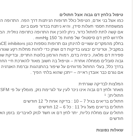
טיפול בלחץ דם גבוה אצל חתולים
כמו אצל בני אדם, הטיפול כולל תרופות הניתנות דרך הפה. התרופה הע
ממשפחת חסמי תעלות סידן, והיא ניתנת בכדור פעם ביום.
אם קשה לתת לחתול כדור, ניתן להכין את התרופה כתרופה נוזלית. 
ולדרוש לחץ דם סיסטולי של פחות מ־ 150 mmHg .
בחלק מהמקרים עשויים להינתן גם תרופות נוספות כגון ACE inhibitors או טלמסרטן.
במקביל, וטרינרים יבצעו בדיקות דם ושתן כדי לזהות מחלות רקע שגור
ספירת דם מלאה, כימיה בדם, רמות הורמון בלוטת התריס, ובדיקת שתן. כ־ 80% מהחתולים עם 
גבוה סובלים ממחלה אחרת – וטיפול בה חשוב מאוד להארכת חיי החתו
בדרך כלל, בעלי החתול מדווחים על שיפור בהתנהגות וברמת האנרגיה
אם נגרם כבר אובדן ראייה – ייתכן שהוא בלתי הפיך .
המלצות לבדיקה שגרתית
מאחר ולחץ דם גבוה אינו ניכר לעין עד לגרימת נזק, מומלץ על פי ISFM )החברה הבינלאומית לרפואה
חתולית(: ¹
חתולים בריאים בגיל 7 – 10 : בדיקה אחת ל־ 12 חודשים
חתולים בריאים מעל גיל 11 : כל 6 – 12 חודשים
חתולים עם מחלת כליות, יתר לחץ דם או חשד לנזק לאיברים: בזמן האבחון, 
חודשים
שאלות נפוצות