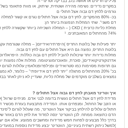
צלילים חריגים או אוושה בלב בבדיקה וטרינרי ת
במקרים נדירים: נשימה מהירה ושטחית, שיתוק, או מוות פתאומי בשל 
גורמים ללחץ דם גבוה אצל חתולי ם
בכ- 80% מהמקרים, לחץ דם גבוה אצל חתולים נגרם או קשור למחלה אחרת. מצב זה נקרא “יתר לחץ
דם משני”. שתי המחלות הנפוצות ביותר הן:
מחלת כליות כרונית ) CKD ( – המחלה השכיחה ביותר שקשורה ללחץ דם גבוה, ומופיעה בכ־
74% מהחתולים המאובחנים. ¹
יתר פעילות של בלוטת התריס )היפרתירואידיזם( – מחלה שנגרמת עקב ג
בלוטת התריס, נפוצה גם היא אצל חתולים עם לחץ דם גבוה.
מחלות נדירות יותר שיכולות להוביל ללחץ דם גבוה כוללות: היפראלדוסט
אדרנוקורטיקואידים(, סוכרת, ופאוכרומוציטומה. מחלות אלה נפוצות י
גם תרופות מסוימות כמו סטרואידים ופנילפרופנולאמין עלולות לגרום ל
בכ־ 20% מהחתולים מתגלה “יתר לחץ דם אידיופתי” – כלומר, לא נמצא גורם ברור. חלקם ככל הנראה
נמצאים בשלבים מוקדמים של מחלת כליות, שעדיין לא ניתן לאתר בבדי
איך וטרינר מאבחן לחץ דם גבוה אצל חתולים ?
מדידת לחץ דם אצל חתולים נעשית בדומה לבני אדם. מניחים שרוול )
או הזנב של החתול, ומנפחים אותו. המדידה מתבצעת בעזרת מכשיר דופ
חתולים עלולים להילחץ בביקור אצל הווטרינר, מה שעלול לגרום ל”סינדר
הדם כתוצאה ממתח. לכן הווטרינר ינסה למדוד את לחץ הדם באזור שקט
בדרך כלל מבצעים לפחות חמש מדידות ומחשבים ממוצע. אלא אם יש ס
)למשל ניתוק רשתית בעיניים(, הווטרינר יבצע מדידות נוספות במועדים 