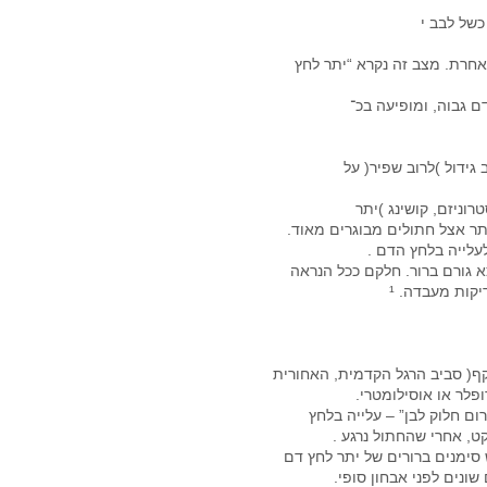
כשל לבב י
ידול )לרוב שפיר( על
רוניזם, קושינג )יתר
ותר אצל חתולים מבוגרים מאוד.
עלייה בלחץ הדם .
קות מעבדה. ¹
קף( סביב הרגל הקדמית, האחורית
לר או אוסילומטרי.
ום חלוק לבן” – עלייה בלחץ
, אחרי שהחתול נרגע .
ימנים ברורים של יתר לחץ דם
שונים לפני אבחון סופי.