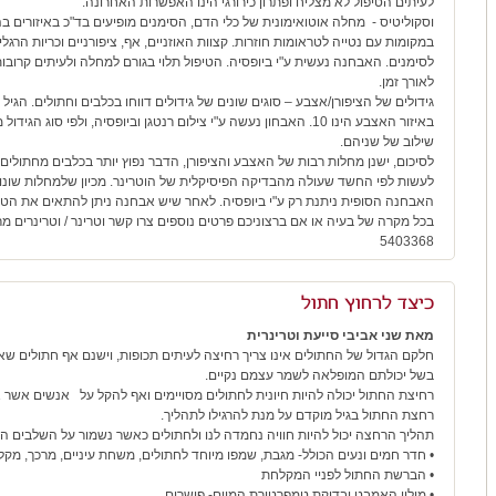
לעיתים הטיפול לא מצליח ופתרון כירורגי הינו האפשרות האחרונה.
וסקוליטיס - מחלה אוטואימונית של כלי הדם, הסימנים מופיעים בד"כ באיזורים בה
במקומות עם נטייה לטראומות חוזרות. קצוות האוזניים, אף, ציפורניים וכריות הרגל
לסימנים. האבחנה נעשית ע"י ביופסיה. הטיפול תלוי בגורם למחלה ולעיתים קרובות
לאורך זמן.
גידולים של הציפורן/אצבע – סוגים שונים של גידולים דווחו בכלבים וחתולים. הגי
באיזור האצבע הינו 10. האבחון נעשה ע"י צילום רנטגן וביופסיה, ולפי סוג
שילוב של שניהם.
לסיכום, ישנן מחלות רבות של האצבע והציפורן, הדבר נפוץ יותר בכלבים מחתולים
לעשות לפי החשד שעולה מהבדיקה הפיסיקלית של הוטרינר. מכיון שלמחלות שונות 
האבחנה הסופית ניתנת רק ע"י ביופסיה. לאחר שיש אבחנה ניתן להתאים את הטיפ
5403368
כיצד לרחוץ חתול
מאת שני אביבי סייעת וטרינרית
חלקם הגדול של החתולים אינו צריך רחיצה לעיתים תכופות, וישנם אף חתולים שא
בשל יכולתם המופלאה לשמר עצמם נקיים.
רחיצת החתול יכולה להיות חיונית לחתולים מסויימים ואף להקל על אנשים אשר א
רחצת החתול בגיל מוקדם על מנת להרגילו לתהליך.
תהליך הרחצה יכול להיות חוויה נחמדה לנו ולחתולים כאשר נשמור על השלבים ה
• חדר חמים ונעים הכולל- מגבת, שמפו מיוחד לחתולים, משחת עיניים, מרכך, מקל
• הברשת החתול לפניי המקלחת
• מילוי האמבט ובדיקת טמפרטורת המיים- פושרים