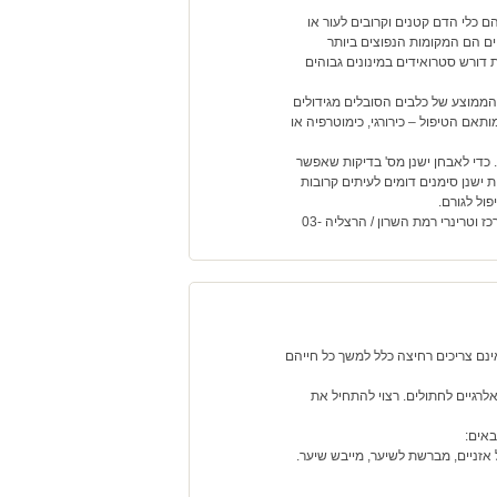
ם כלי הדם קטנים וקרובים לעור או
יים הם המקומות הנפוצים ביותר
 דורש סטרואידים במינונים גבוהים
ל הממוצע של כלבים הסובלים מגידולים
 הגידול מותאם הטיפול – כירורגי, כימוטרפיה או
. כדי לאבחן ישנן מס' בדיקות שאפשר
ישנן סימנים דומים לעיתים קרובות
ול לגורם.
בכל מקרה של בעיה או אם ברצוניכם פרטים נוספים צרו קשר וטרינר / וטרינרים מרכז וטרינרי רמת השרון / הרצליה 03-
ינם צריכים רחיצה כלל למשך כל חייהם
לרגיים לחתולים. רצוי להתחיל את
באים:
 אזניים, מברשת לשיער, מייבש שיער.