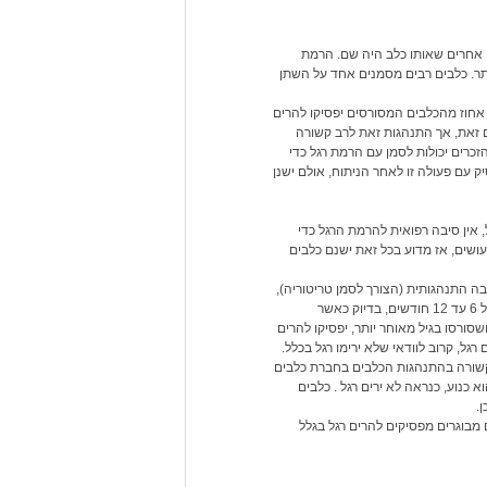
ם אחרים שאותו כלב היה שם. הרמת
תר. כלבים רבים מסמנים אחד על השתן
ין 6 חודשים לשנה, רב הכלבים הזכרים מתחילים להרים את הרגל. מוערך שכ60 אחוז מהכלבים המסורסים יפסיקו להרים
ם זאת, אך התנהגות זאת לרב קשורה
זכרים יכולות לסמן עם הרמת רגל כדי
 עם פעולה זו לאחר הניתוח, אולם ישנן
אין סיבה רפואית להרמת הרגל כדי
עושים, אז מדוע בכל זאת ישנם כלבים
ה התנהגותית (הצורך לסמן טריטוריה),
וישנן סיבות לא ידועות גם כן. רב הכלבים שלא מסורסים לומדים להרים רגל רק בגיל 6 עד 12 חודשים, בדיוק כאשר
מהכלבים שמרימים רגל ושסורסו בגיל מאוחר יותר, יפסיקו להרים
גל, קרוב לוודאי שלא ירימו רגל בכלל.
קשורה בהתנהגות הכלבים בחברת כלבים
כנוע, כנראה לא ירים רגל . כלבים
.
 מבוגרים מפסיקים להרים רגל בגלל