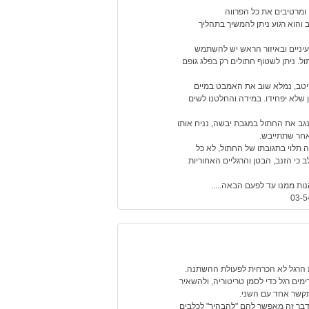
 ומרטיבים את כל הפרווה
 והוא רגוע ניתן להמשיך בתהליך
עיניים ובאיזור הראש יש להשתמש
ל. ניתן לשטוף חתולים רק בפלג גופם
היטב, נמלא שוב את האמבט במיים
ן שלא יפחידו. במידה והחלטנו לשים
נגב את החתול במגבת יבשה, נניח אותו
אחר שתתייבש.
תלוי בתגובתו של החתול, לא כל
כי הזנב, הבטן והרגליים האחוריות
ות ממנו עד לפעם הבאה.....
מת הרגל לא הכרחית לפעולת ההשתנה.
ים רגל כדי לסמן טריטוריה, ולהשאיר
לתקשר אחד עם השני.
 דבר זה מאפשר להם "להבהיר" לכלבים