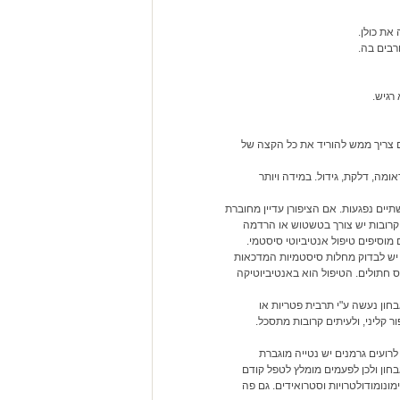
את כולן.
רבים בה.
רגיש.
ם צריך ממש להוריד את כל הקצה של
מה, דלקת, גידול. במידה ויותר
יים נפגעות. אם הציפורן עדיין מחוברת
קרובות יש צורך בטשטוש או הרדמה
מוסיפים טיפול אנטיביוטי סיסטמי.
ות יש לבדוק מחלות סיסטמיות המדכאות
דס חתולים. הטיפול הוא באנטיביוטיקה
בחון נעשה ע"י תרבית פטריות או
וד, יכול להמשך 1-3 חודשים לאחר שיפור קליני, ולעיתים קרובות מתסכל.
 לרועים גרמנים יש נטייה מוגברת
בחון ולכן לפעמים מומלץ לטפל קודם
ה. הטיפול כולל חומצות שומן כגון אומגה 3, תרופות אימונומודולטרויות וסטרואידים. גם פה