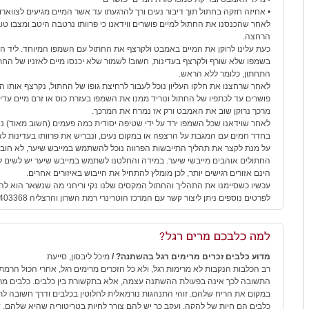
• אחיזה חזקה בחתול תוך דיבור נעים ורך להרגעתו עד אשר המיים מגיעים לצווארו
לאחר שהכנסנו את החתול למיים פושרים ווידאנו כי פרוותו נרטבה היטב ומצבו טוב
הרחצה.
כעת עלינו לרוקן את המיים באמבט ולקרצף את החתול עם השמפו המיוחד. ליד ה
בשמפו שלא שורף ולקרצף בעדינות, חשוב! לשמור שלא יכנסו מיים לאזניו של החתו
התחתון, כלומר ללא הראש.
לאחר שרחצנו את חלקו העליון נוכל לעבור לרחיצת גופו של החתול, נקרצף אותו 
פושרים עד לכתפיו של החתול ונוריד ממנו את השמפו בעזרת כוס או זרם מיים עדי
מרכך נרוקן שוב את האמבט ורק אז נמרח את המרכך.
לאחר שוידאנו שכל השמפו ירד על ידי שטיפה יסודית כמה פעמים (חשוב מאוד) נ
בחדר חמים עם המגבת על הרצפה או במקום נעים, ונבריש את פרוותו בעדינות ל
על מנת לקצר את תהליך התייבשות הפרווה נוכל להשתמש במייבש שיער, לא חובה 
החתולים אוהבים מייבשי שיער. במידה והחלטנו לשתמש במייבש שיער יש לשים לב 
הינם אזורים רגישים יותר, לכן מומלץ להתחיל את הייבוש באיזורים אחרים.
עכשיו כשסיימנו את התהליך והחתול המקסים שלנו נקי וריחני מה שנשאר הוא להנ
לפרטים נוספים ניתן ליצור קשר עם המרכז הוטרינרי רמת השרון והרצליה 03-5403368
למה כלבכם מרים רגל?
מדוע כלבים זכרים מרימים רגל בהשתנה? /
מיכל ליבסון, סייעת
רב הכלבות הנקבות לא מרימות רגל, ולא כל הזכרים מרימים רגל, אחרי הכול הר
התשובה לכך אינה בפעולת ההשתנה עצמה, אלא בתקשורת בין כלבים. כלבים מרימ
במקום את הריח שלהם. זוהי התנהגות נורמאלית לחלוטין בכלבים ודרך חשובה 
כלבים הם חיות של להקה, ועקב כך יש להם צורך לחיות בטריטוריה שהיא שלהם.