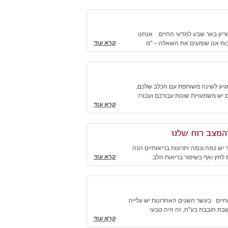
וריון באר שבע למדעי החיים. אנחנו
קרא עוד
רבות אנו שומעים את השאלה – "מ
 מגיע לשינה משותפת עם הכלב שלכם,
ש משמעויות שונות עבורכם ועבורו:
קרא עוד
המצב רוח שלנו
יש כמה וכמה יתרונות בריאותיים הנה
קרא עוד
ת לחץ ואף בשיפור בריאות הלב.
יסטנט מרכז וטרינרי רמת השרון, בעל תואר B.sc במדעי החיים בעשר השנים האחרונות יש עלייה
טניה לבד העלייה מוערכת ב360%. כאומה שנחשבת חובבת בע"ח, זה היה טבעי
קרא עוד