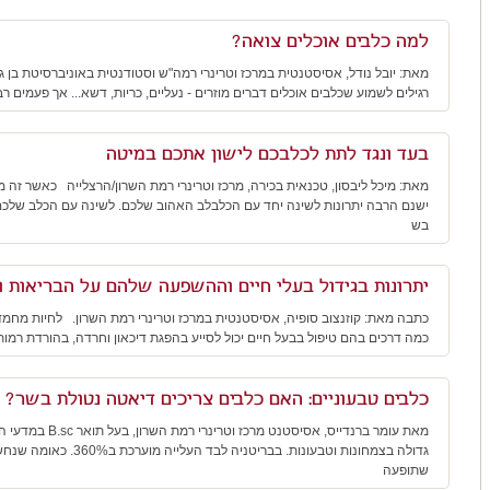
למה כלבים אוכלים צואה?
מאת: יובל נודל, אסיסטנטית במרכז וטרינרי רמה"ש וסטודנטית באוניברסיטת בן ג
רגילים לשמוע שכלבים אוכלים דברים מוזרים - נעליים, כריות, דשא... אך פעמים 
בעד ונגד לתת לכלבכם לישון אתכם במיטה
מאת: מיכל ליבסון, טכנאית בכירה, מרכז וטרינרי רמת השרון/הרצלייה כאשר זה
ישנם הרבה יתרונות לשינה יחד עם הכלבלב האהוב שלכם. לשינה עם הכלב שלכם י
בש
יתרונות בגידול בעלי חיים וההשפעה שלהם על הבריאות ו
כתבה מאת: קוזנצוב סופיה, אסיסטנטית במרכז וטרינרי רמת השרון. לחיות מחמד 
כמה דרכים בהם טיפול בבעל חיים יכול לסייע בהפגת דיכאון וחרדה, בהורדת רמו
כלבים טבעוניים: האם כלבים צריכים דיאטה נטולת בשר?
מאת עומר ברנדייס, אס
גדולה בצמחונות וטבעונות. בברי
שתופעה