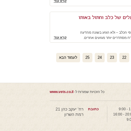
קרא עוד
עלים של כלב וחתול באותו
נרי רמה"ש 1. תיקחו בחשבון את אופי הכלב – ולא הגזע בשונה מהדעה
קרא עוד
רח מסתדרים יותר מגזעים אחרים.
22
23
24
25
לעמוד הבא
כל הזכויות שמורות ל-
www.vets.co.il
רח' יעקב כהן 21
כתובת
רמת השרון