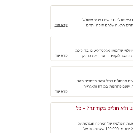
 היא שכלבים רואים בצבעי שחור/לבן.
קרא עוד
אחרים הראיה שלהם חזקה יותר מ
ולוגי של מאזן אלקטרוליטים. בדיוק כמו
קרא עוד
ה. כאשר לוקחים בחשבון את התפק
נעים מחתולים בגלל שהם מפחדים מהם
 ישנם פתרונות! במידה והאלרגיה
קרא עוד
 ולא חולים בקורונה? - כל
, מרכז וטרינרי רמת השרון התפרצות COVID-19 - ההתפשטות העולמית של המחלה הנגרמת על
ידי SARS-CoV2 - התרחשה בסוף שנת 2019 בעיר ווהאן, סין. לאחר ההדבקה של יותר מ -120,000 איש ומותם של