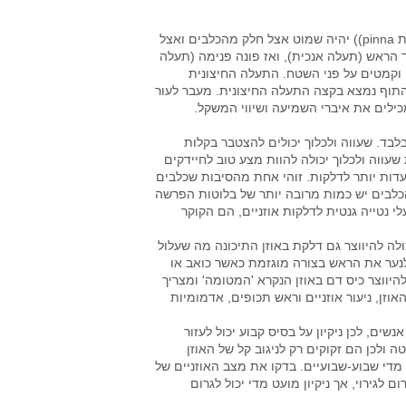
לאוזן הכלב יש מבנה די מורכב. החלק החיצוני של האוזן הנקרא אפרכסת pinna)) יהיה שמוט אצל חלק מהכלבים ואצל
 הראש (תעלה אנכית), ואז פונה פנימה (תעלה
 וקמטים על פני השטח. התעלה החיצונית
התוף נמצא בקצה התעלה החיצונית. מעבר לעור
כילים את איברי השמיעה ושיווי המשקל.
בלבד. שעווה ולכלוך יכולים להצטבר בקלות
עווה ולכלוך יכולה להוות מצע טוב לחיידקים
עדות יותר לדלקות. זוהי אחת מהסיבות שכלבים
 הכלבים יש כמות מרובה יותר של בלוטות הפרשה
 נטייה גנטית לדלקות אוזניים, הם הקוקר
כולה להיווצר גם דלקת באוזן התיכונה מה שעלול
 לנער את הראש בצורה מוגזמת כאשר כואב או
היווצר כיס דם באוזן הנקרא 'המטומה' ומצריך
אוזן, ניעור אוזניים וראש תכופים, אדמומיות
ים, לכן ניקיון על בסיס קבוע יכול לעזור
 ולכן הם זקוקים רק לניגוב קל של האוזן
 מדי שבוע-שבועיים. בדקו את מצב האוזניים של
ום לגירוי, אך ניקיון מועט מדי יכול לגרום