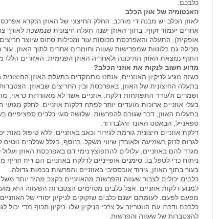
כלבכם.
האנטומיה של אוזן הכלב
אחרים יעמוד זקוף. בתוך האוזן ישנה תעלה חיצונית שנמשכת לאורך צד
אופקית). התעלה והאפרכסת מכוסות עור ומכילות סחוס שיוצר חריצים
מכילה גם בלוטות שמפרישות שעווה וחומרים אחרים לתוך האוזן. עור 
התוף נמצאת האוזן התיכונה ולאחריה האוזן הפנימית. האזורים הללו מ
מדוע חשוב לנקות את אוזני הכלב?
כשזה מגיע לניקיון האוזניים, אנחנו מתמקדים בתעלת האוזן החיצונית 
בתעלה החיצונית של האוזן, באפרכסת ובין החריצים שבאוזן. הצטברות ש
ושמרים ולעודד התפתחות דלקת. אוזניים אשר לא מאווררות כראוי, מו
בעלי אוזניים ארוכות מועדים יותר לפתח דלקות אוזניים. לחלק מגזעי
בתעלות האוזן, דבר שגורם להפרשות. שלושה סוגי כלבים ספציפיים בעלי
ספאנייל, הבאסט האונד והלברדור.
דלקת אוזניים חיצונית גורמת לגירוד וכאב באוזניים. ללא טיפול נאות י
לגרום לנזק בשמיעה ולאובדן שיווי משקל. בנוסף, בגלל שכלבים נוטים
מגרד להם באוזניים, עלולים להתפוצץ נימי דם באפרכסת האוזן ועלול ל
ניתוח כדי לטפל בו. סימנים אופייניים לדלקת באוזניים הם ריח חריף מה
בעור בתוך האוזן, גירוד אובססיבי באוזניים והפרשות בכמות גדולה.
כלבים יכולים לצבור שעווה והפרשות מהאוזניים בקצב מהיר יותר משל אנש
למנוע דלקות אוזניים. אצל כלבים מסוימים הצטברות השעווה היא מועטה
מפעם לפעם. לעומתם ישנם כלבים שזקוקים לניקיון יסודי של האוזניים
כלבכם ודברו עם הווטרינר על צרכי הניקיון שלו. ניקיון תכוף מדי יכול לגר
להצטברות של שעווה והפרשות.