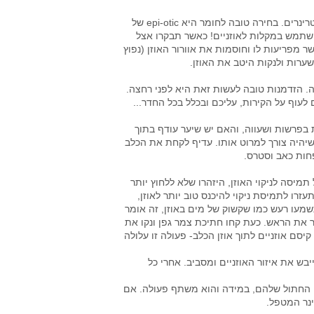
תמיסת ניקוי אוזניים: חפשו חומר איכותי לניקיון אוזניים שמומלץ ע"י ווטרינרים. בחירה טובה לחומר היא epi-otic של
 אין להשתמש במקלות לאוזניים! כאשר תבקרו אצל
ר מפריעות לו וחוסמות את אוורור האוזן (נפוץ
ערות ולנקות היטב את האוזן.
. הזדמנות טובה לעשות זאת היא לפני רחצה.
לעוף על הקירות, עליכם ובכלל בכל החדר...
 בפרשות ושעווה, והאם יש שיער עודף בתוך
 שיהיה צורך למרוט אותו. עדיף לקחת את הכלב
חות כאב וסטרס.
יסה לניקוי האוזן, היזהרו שלא ללחוץ יותר
זרו לתמיסת ניקוי להיכנס טוב יותר לאוזן,
מעו רעש כמו שקשוק של מים באוזן, זה אומר
 את הראש. כעת קחו חתיכת צמר גפן ונקו את
ם אוזניים לתוך אוזן הכלב- פעולה זו עלולה
יבש את איזור האוזניים ומסביב. אחרי כל
ני החתול שלהם, במידה והוא משתף פעולה. אם
ינר המטפל.