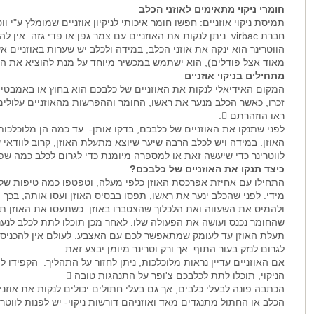
חומרי ניקוי מתאימים לאוזני הכלב
חברת virbac. ניתן לנקות את האוזניים עם צמר גפן או פדי גזה.
הווטרינר הוא ינקה את אוזני הכלב, במידה ולכלב יש שערות באוזניים אש
מאוד אצל פודלים), הוא ישתמש במכשיר מיוחד על מנת להוציא את הש
מתחילים בניקוי אוזניים
המקום האידיאלי לנקות את האוזניים של כלבכם הוא בחוץ או באמבטיה
זכרו, כאשר הכלב מנער את ראשו, החומר וההפרשות מהאוזניים עלולים 
ראו הוזהרתם .
לפני שתנקו את האוזניים של כלבכם, בדקו אותן- עד כמה הן מלוכלכות
האוזן. במידה ויש לכלב הרבה שיער שיוצא מתעלת האוזן, קרוב לוודאי
לווטרינר כדי שיעשה זאת או למספרה מיומנת כדי לגרום לכלב כמה שפ
כיצד תנקו את האוזניים של כלבכם?
התחילו עם אחיזת אפרכסת האוזן כלפי מעלה, וטפטפו כמה טיפות של תמ
מידי. לפני שהכלב ינער את ראשו, תפסו בבסיס האוזן ועסו אותה, בכך תע
ולהמיס את השעווה ואת הלכלוך שהצטברו באוזן. כשתעסו את האוזן תש
שהחומר נכנס ועושה את הפעולה שלו. לאחר מכן תוכלו לתת לכלב לנער
תעלת האוזן עד לעומק שמתאפשר לכם עם האצבע. לעולם אין להכניס קיס
לגרום לנזק בעור התוף. אך ורק וטרינר מיומן יבצע זאת.
אם האוזניים עדיין נראות מלוכלכות, ניתן לחזור על התהליך. הקפידו לי
הניקוי, תוכלו לתת לכלבכם צ'ופר על התנהגות טובה 
הכתבה פונה לבעלי כלבים, אך גם בעלי חתולים יכולים לנקות את אוז
הכלב או החתול מתנגדים מאד ואוזניהם דורשות ניקוי- יש לפנות לווטר