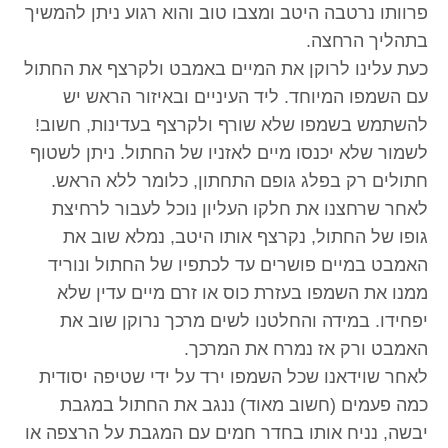
פרוותו נרטבה היטב ומצבו טוב והוא רגוע ניתן להמשיך
בתהליך הרחצה.
כעת עלינו לרוקן את המיים באמבט ולקרצף את החתול
עם השמפו המיוחד. ליד העיניים ובאיזור הראש יש
להשתמש בשמפו שלא שורף ולקרצף בעדינות, חשוב!
לשמור שלא יכנסו מיים לאזניו של החתול. ניתן לשטוף
חתולים רק בפלג גופם התחתון, כלומר ללא הראש.
לאחר שרחצנו את חלקו העליון נוכל לעבור לרחיצת
גופו של החתול, נקרצף אותו היטב, נמלא שוב את
האמבט במיים פושרים עד לכתפיו של החתול ונוריד
ממנו את השמפו בעזרת כוס או זרם מיים עדין שלא
יפחידו. במידה והחלטנו לשים מרכך נרוקן שוב את
האמבט ורק אז נמרח את המרכך.
לאחר שוידאנו שכל השמפו ירד על ידי שטיפה יסודית
כמה פעמים (חשוב מאוד) ננגב את החתול במגבת
יבשה, נניח אותו בחדר חמים עם המגבת על הרצפה או