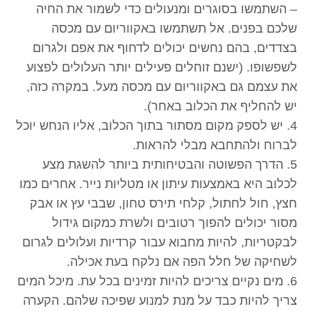
– השתמשו בסוגרים ומנעולים כדי לשמור את החיה
שלכם בפנים. אל תשתמשו באקווריום עם מכסה
בצדדים, בהם נחשים יכולים לדחוף את אפם ולגרום
לשפשופו. (ישנם זוחלים פעילים יותר העלולים לפצוע
את עצמם גם באקווריום עם מכסה מעל. במקרה כזה,
יש להחליף את הכלוב באחר).
4. יש לספק מקום מסתור בתוך הכלוב, אליו הנחש יוכל
לברוח ולהתחבא מבלי להראות.
5. הדרך הפשוטה והבטיחותית ביותר להשגת מצע
לכלוב היא באמצעות עיתון או מטליות נייר. אחרים כמו
חצץ, חול לחתול, קלחי תירס טחון, שבבי עץ או אבק
מסור יכולים להפוך רטובים ולשרת כמקום גידול
לבקטריות, להיות מחבוא עבור קרדיות ועלולים לגרום
לשחיקה של חלל הפה אם נלקח בעת אכילה.
6. מים נקיים צריכים להיות זמינים בכל עת. מיכל המים
צריך להיות כבד על מנת למנוע שפיכה שלהם. הקערה