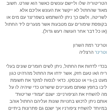
הטריטוריה שלו וליישם עונשים כאשר הוא שורט. חשוב
מאוד שהחתול לא ייקשר את העונש אליכם אלא
לשריטה, ולשם כך ניתן להשתמש בשפריצר עם מים או
בקופסת שימורים עם מטבעות אשר מנערים ליד החתול
(או כל דבר אחר העושה רעש גדול).
וטרינר רמת השרון
וטרינר
הרצליה
בכדי לדחות את החתול, ניתן לשים חומרים שונים בעלי
ריח ו/או טעם חזק, אשר ידחו את החתול מהרהיט כגון
מעט בן-גיי או טבסקו. כדאי לנסות למקד את תשומת
ליבו בחפץ שאתם מעוניינים שישרוט כדי שיהיה לו על
מה להשחיז את הציפורניים: ישנם "עמודי שריטות"
אותם ניתן לרכוש בחנויות שונות ועליהם החתול אוהב
במיוחד להשחיז ציפורניו אך ישנם גם פתרונות ביתיים