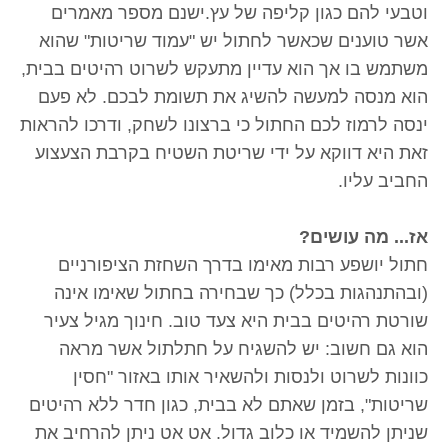
וטבעי להם כגון קליפה של עץ.ישנם מספר מאמרים
אשר טוענים שכאשר לחתול יש "עמוד שריטות" שהוא
משתמש בו אך הוא עדיין מתעקש לשרוט רהיטים בבית,
הוא מנסה למעשה להשיג את תשומת לבכם. לא פעם
ינסה לרמוז לכם החתול כי ברצונו לשחק, ודרכו להראות
זאת היא דווקא על ידי שריטת השטיח בקרבת הצעצוע
החביב עליו.
אז... מה עושים?
חתול יושפע רבות מאימו בדרך השחזת הציפורניים
(ובהתנהגות בכלל) כך שבחירה בחתול שאימו אינה
שורטת רהיטים בבית היא צעד טוב. חינוך מגיל צעיר
הוא גם חשוב: יש להשגיח על חתלתול אשר מראה
כוונות לשרוט ולנסות ולהשאיר אותו באזור "חסין
שריטות", בזמן שאתם לא בבית, כגון חדר ללא רהיטים
שניתן להשמיד או כלוב גדול. אט אט ניתן להרחיב את