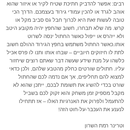
רבים: אפשר להדביק חתיכת שטיח לקיר או איזור שהוא
אוהב לגרד או להכין עמודי גירוד בעצמכם. הדרך הכי
טובה לעשות זאת היא לכרוך חבל גס סביב מקל או
קרש. מה שלא תבחרו, חשוב שהחפץ יהיה מקובע היטב
ולא ייהרס או ייפול כאשר החתול ינסה לשרוט
אותו.כאשר החתול משתמש בחפץ הגירוד ההולם חשוב
לתת לו חיזוקים חיוביים – שבחו אותו ותנו לו פרס אכיל
כלשהו על מנת שידע שעשה דבר שאתם רוצים שיחזור
עליו. חתולים שורטים כחלק מהטבע שלהם, ולכן כדאי
למצוא להם תחליפים, אך אם נדמה לכם שהחתול
שורט בכדי להשיג את תשומת לבכם, ייתכן שהוא לא
מקבל מספיק זמן משחק והוא זקוק לכם בשביל
להתעמל ולפרוק את האנרגיות האלו – אז תתחילו
לנענע את העכבר-על-חוט הזה!
וטרינר רמת השרון