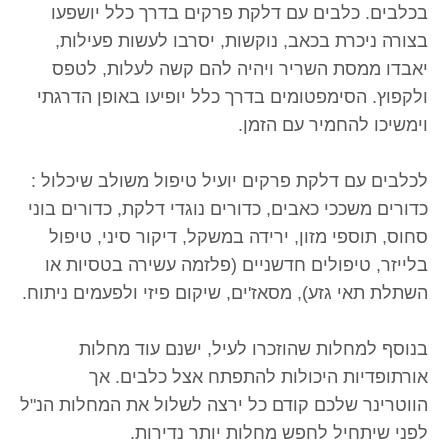
בכלבים. כלבים עם דלקת פרקים בדרך כלל יושפעו
בצורה ניכרת בכאב, נוקשות, יסרבו לעשות פעילות,
יאבדו ממסת השריר ויהיה להם קשה לעלות, לטפס
ולקפוץ. הסימפטומים בדרך כלל יופיעו באופן הדרגתי
וימשיכו להחמיר עם הזמן.
לכלבים עם דלקת פרקים יועיל טיפול משולב שיכלול :
כדורים משככי כאבים, כדורים נוגדי דלקת, כדורים בוני
סחוס, תוספי מזון, ירידה במשקל, דיקור סיני, טיפול
בלייזר, טיפולים חדשניים (פלזמה עשירה בטסיות או
השתלת תאי גזע), מסאז'ים, שיקום פיזי ולפעמים ניתוח.
בנוסף למחלות שהוזכרו לעיל, ישנם עוד מחלות
אורתופדיות היכולות להתפתח אצל כלבים. אך
הווטרינר שלכם קודם כל ירצה לשלול את המחלות הנ"ל
לפני שיתחיל לחפש מחלות יותר נדירות.