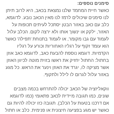
סימנים נוספים:
כאשר חיית המחמד שלנו נמצאת בכאב, היא לרוב תיתן
לנו סימנים שיכולים לרמז לנו מאין הכאב נובע. לדוגמא,
כלב עם כאב באזור הבטן יסתכל לעיתים תכופות על
האזור, ילקק או ינשוך אותו ולא ירצה לקום. הכלב עלול
לעמוד עם גבו מקומר, או לעמוד בתנוחת 'תפילה' כאשר
הוא עומד זקוף על רגליו האחוריות וכורע על רגליו
הקדמיות. דוגמא נוספת להבעת כאב, לדוגמא כאב אוזן
בחתול: החתול יחזיק את ראשו בזוית מוטה לכיוון האוזן
אשר מציקה לו, יגרד את האוזן וינער את הראש. כל מגע
באזור עלול לגרום לו לילל ולתקוף.
ווקאליזציה של הכאב יכולה להתרחש בכמה מצבים
שונים, כמו תגובה מיידית לכאב פתאומי (כמו לדוגמא
אם דרכנו בטעות על הכלב). תגובה כזו יכולה להיות גם
כאשר יש מגע בפציעה חיצונית או פנימית. כלב או חתול