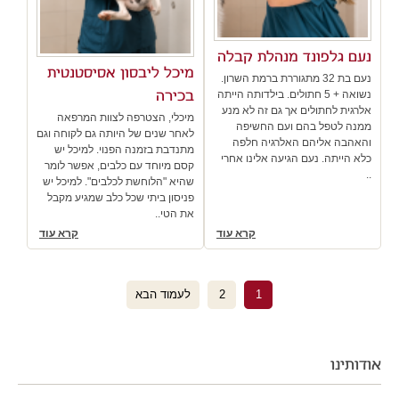
נעם גלפונד מנהלת קבלה
מיכל ליבסון אסיסטנטית
נעם בת 32 מתגוררת ברמת השרון.
בכירה
נשואה + 5 חתולים. בילדותה הייתה
אלרגית לחתולים אך גם זה לא מנע
מיכלי, הצטרפה לצוות המרפאה
ממנה לטפל בהם ועם החשיפה
לאחר שנים של היותה גם לקוחה וגם
והאהבה אליהם האלרגיה חלפה
מתנדבת בזמנה הפנוי. למיכל יש
כלא הייתה. נעם הגיעה אלינו אחרי
קסם מיוחד עם כלבים, אפשר לומר
..
שהיא "הלוחשת לכלבים". למיכל יש
פניסון ביתי שכל כלב שמגיע מקבל
את הטי..
קרא עוד
קרא עוד
1
2
לעמוד הבא
אודותינו