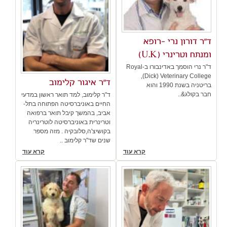
ד"ר דורון נרי -רופא
ומנתח וטרינרי (U.K)
ד"ר נרי הוסמך באדינבורו ב-Royal
(Dick) Veterinary College,
ד"ר איגור קלימוב
בריטניה בשנת 1990 והוא
חבר בקולג&..
ד"ר קלימוב, למד תואר ראשון במדעי
החיים באוניברסיטה הפתוחה בתל-
אביב, בהמשך קיבל תואר ברפואה
וטרינרית באוניברסיטה לוטרינריה
בקושיצ'ה,סלובקיה . מזה מספר
שנים שד"ר קלימוב ..
קרא עוד
קרא עוד