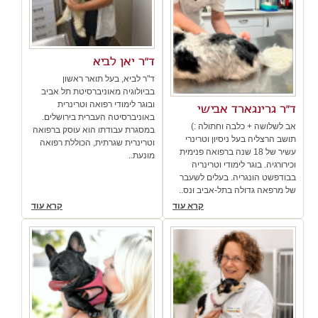
ד"ר יאן לביא
ד"ר לביא, בעל תואר ראשון
בביולוגיה מאוניברסיטת תל אביב
ובוגר לימודי רפואה וטרינרית
ד"ר גרינגארד אבישי
באוניברסיטה העברית בירושלים.
אב לשלושה + כלבה וחתולה :)
במסגרת עבודתו הוא עוסק ברפואה
תושב הרצליה בעל ניסיון וטרינרי
וטרינרית שגרתית, הכוללת רפואה
עשיר של 18 שנה ברפואה פנימית
מונעת..
וכירורגיה. בוגר לימודי וטרינריה
בבודפשט הונגריה. בעלים לשעבר
של מרפאה גדולה בתל-אביב ונס..
קרא עוד
קרא עוד