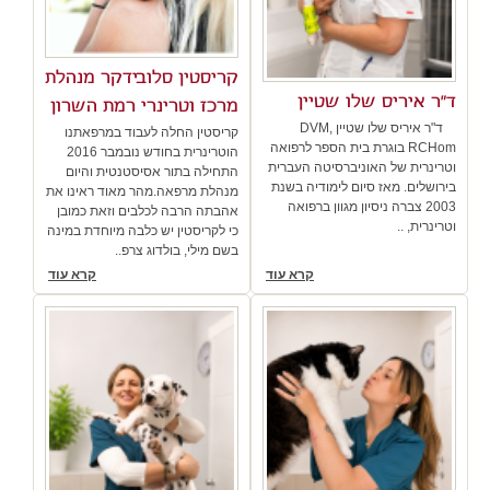
קריסטין סלובידקר מנהלת
ד"ר איריס שלו שטיין
מרכז וטרינרי רמת השרון
ד"ר איריס שלו שטיין DVM,
קריסטין החלה לעבוד במרפאתנו
RCHom בוגרת בית הספר לרפואה
הוטרינרית בחודש נובמבר 2016
וטרינרית של האוניברסיטה העברית
התחילה בתור אסיסטנטית והיום
בירושלים. מאז סיום לימודיה בשנת
מנהלת מרפאה.מהר מאוד ראינו את
2003 צברה ניסיון מגוון ברפואה
אהבתה הרבה לכלבים וזאת כמובן
וטרינרית, ..
כי לקריסטין יש כלבה מיוחדת במינה
בשם מילי, בולדוג צרפ..
קרא עוד
קרא עוד