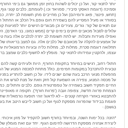
יותר לתנאי קור, ועל כן יכולים לשהות בחוץ זמן ממושך גם בימי החורף
וסמיכה (דוגמת האסקי סיבירי, סמויאד וכו.) לעומתם, כלבים קטני גוף,
(תחש, פינצר, פאג ודומיהם) ועל כן מחייבים מתן תשומת לב יתרה, כמ
בסוודר או מעיל המסייע להם בשמירת חום גופם.גיל הכלב או החתול ה
עם תנאים של קור: גורים, צעירים וכן מבוגרים רגישים יותר לפגיעות ק
עלולים לסבול מכאבים חזקים בימים קרים (ממש כמונו, בני האדם), ה
ואפילו מעידות וחבלות. יש לתת תשומת לב יתרה לכלבים אלה בעת טיול 
על אמצעים להקלה על מכאובם של כלבים אלה. גם למצב בריאותו של הכ
תחלואה דוגמת סכרת, מחלות לב, מחלות כליה ובעיות הורמונאליות על
עצמו, ולהקטין עמידותו לתנאי קור. מומלץ לא לחשוף כלבים שמצב ברי
חתולי רחוב, רגישים במיוחד בתקופת החורף, היות ולעיתים קשה להם
טבעית להתכרבל במקומות חמימים, כולל מתחת למכסה המנוע של המכו
מהפעלת מנועי הרכב בעת שהם ישנים לידו. על כן חשוב להתריע בפנ
על מכסה המנוע, צפירה או השמעת קול חזק וזאת על מנת לגרש את הח
החיים תפקיד חשוב בשמירה על טמפרטורת גופם. כלבים וחתולים, כמו גם
הצמחת פרווה חדשה, צפופה ועבה ('פרוות חורף'). תקופה זו מאופיינת 
להתבטא באזורי הקרחה קטנים – לא לדאוג! זוהי תופעה נורמאלית ש
פוגמת בבידוד שהפרווה מספקת לגוף ועל כן חשוב לייבש היטב את בעל
בגשם).·
*הזנה: בכל ימות השנה, ובמיוחד בחורף חשוב להקפיד על מזון איכותי. מ
ליצירת אנרגיה מספקת הדרושה לחימום הגוף. יחד עם זאת מומלץ שלא 