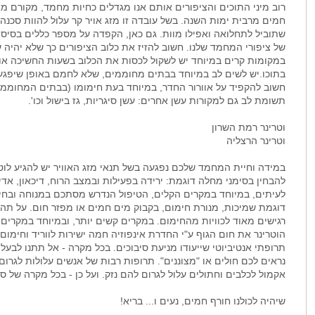
רוב מיני התוכים והציפורים אותם אנו מגדלים כחיות מחמד, מקורם מאז
חמים מרבית ימות השנה. בשל עובדה זו מזג אויר קר עלול להוות סכנ
שתוביל לתחלואה ואפילו מוות. גם כאן, הקפדה על מספר כללים בסיסי
של ציפורי המחמד שלנו. חשוב להזיז את כלוב הציפורים כך שלא יהיה ע"
במקומות קרים במיוחד יש לשקול לכסות את הכלוב בשעות החשיכה או
בתוכו.יש לשים לב במיוחד בבתים מחוממים, שלא לחמם באופן שיפגע ב
חשוב להקפיד על אוורור החדר, במיוחד בעת חימומו (בבתים המחוממים
תשומת לב גם למקורות עשן אחרים: עשן סיגריות, גז בישול וכו'.
וטרינר רמת השרון
וטרינר הרצליה
במידה וחיית המחמד שלכם נפגעה בשל תנאי מזג האוויר יש להגיע לוטר
להבחין בסימני מחלה דוגמת: ירידה בפעילות ובמצב הרוח, דיכאון, אד
לעיתים, במיוחד במקרים הקלים, הטיפול הנדרש מסתכם במנוחה ובחימו
דוגמת שמיכות, מנורת חימום, בקבוק מים חמים או מפזר חום. על תהל
רגישים מאוד לכוויות מהחימום. במקרים קשים יותר, ובמיוחד במקרי
הוטרינר את חום הגוף ע"י החדרת אינפוזיה חמה ישירות לווריד וחימום 
תרופתי אנטיביוטי שייעודו מניעת סיבוכים. בכל מקרה - אל תתנו לבע
נראים לכם חולים או "מצוננים". תרופות רבות של אנשים עלולות לגרו
אקמול לכלבים וחתולים עלול לגרום להם נזק. ועל כן - בכל מקרה של ספ
שיהיה לכולנו חורף חמים, נעים ו... בריא!