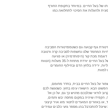
ותו של בעל החיים. במיוחד בתקופת החורף
ונית ולהעלות את הסיכוי לתחלואה.כמו
פרטורת גוף קבועה גם כשטמפרטורות הסביבה
 חיות המחמד שלנו נחשפות לסביבה קרה ורטובה
דוגמת מכת קור (היפותרמיה) או פגיעה
במערכת החיסונית ובעקבותיה התפתחות מחלה.כשטמפרטורת הגוף של בעל החיים יורדת מתחת ל-35 מעלות (הטווח
, בתפקוד הכליות, ירידה בלחץ הדם ובחילוף החומרים
 למוות.
שמור על בעל החיים בבית, בחדר מחומם,
 הפשוט הבא: הישארו עימו בחוץ. כשנעשה לכם
ב לודאי שכלבכם מרגיש כך גם, על כן אל
ה, הקפידו שיהיה במקום מחסה יבש וחמים,
או באזורים המועדים לתנאי מזג אויר קיצוני
ת שיוכל להתכרבל בהן.מספר גזעי כלבים עמידים