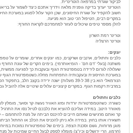
לביקור שגרתי במרפאה הוטרינרית.
הוטרינר יערוך בדיקה גופנית מלאה וידריך אתכם כיצד לשמור על בריא
חשוב להקפיד על שגרת החיסונים, שכן הקור עלול לפגוע במערכת החיס
במקרים רבים, הטיפול הכי טוב הוא מניעה.
להלן מספר טיפים שיכולים לעזור למחמדכם לקראת החורף:
וטרינר רמת השרון
וטרינר הרצליה
יונקים:
כלבים וחתולים, ארנבים ושרקנים, כמו יונקים אחרים, שומרים על טמ
משתנה (בעלי 'דם חם' - הומיאותרמי). בימים הקרים של עונת החורף
שעלולה לגרום לירידה בטמפרטורת הגוף ובעקבות כך לפגיעה ממשית, 
הנורמאלי הוא בין 38 ל-39 מעלות) ישנה ירידה בקצב הלב
במרבית רקמות הגוף. במקרים קיצוניים עלולים שינויים אלה להוביל גם
כלבים וחתולים
כשגרה: כשהטמפרטורות יורדות ומזג האוויר נעשה קר וסוער, מומלץ ל
מאוורר היטב. במידה ועליכם להוציא את כלבכם לטיול נסו את התרגיל
קר ואתם מרגישים שאתם חייבים להיכנס הביתה על מנת להתחמם – קרו
תשאירו אותו בחוץ. במידה ולא ניתן להכניס את הכלב או החתול הבית
מוגן מרוחות, גשם וסכנת הצפה. בימים של טמפרטורות נמוכות במיוחד, 
(חרמון, הרי ירושלים וכיו"צ) מומלץ לספק לבעל החיים שמיכות על מנ