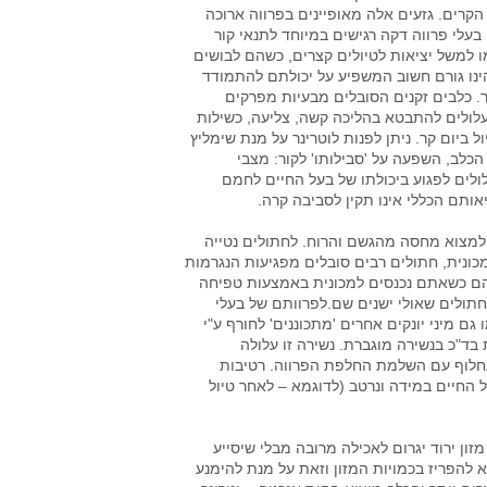
 הקרים. גזעים אלה מאופיינים בפרווה ארוכה
 בעלי פרווה דקה רגישים במיוחד לתנאי קור
ו למשל יציאות לטיולים קצרים, כשהם לבושים
ינו גורם חשוב המשפיע על יכולתם להתמודד
ור. כלבים זקנים הסובלים מבעיות מפרקים
עלולים להתבטא בהליכה קשה, צליעה, כשילות
ביום קר. ניתן לפנות לוטרינר על מנת שימליץ
לב, השפעה על 'סבילותו' לקור: מצבי
ולים לפגוע ביכולתו של בעל החיים לחמם
אותם הכללי אינו תקין לסביבה קרה.
 למצוא מחסה מהגשם והרוח. לחתולים נטייה
נית, חתולים רבים סובלים מפגיעות הנגרמות
יהם כשאתם נכנסים למכונית באמצעות טפיחה
תולים שאולי ישנים שם.לפרוותם של בעלי
 מיני יונקים אחרים 'מתכוננים' לחורף ע"י
בד"כ בנשירה מוגברת. נשירה זו עלולה
תחלוף עם השלמת החלפת הפרווה. רטיבות
 החיים במידה ונרטב (לדוגמא – לאחר טיול
זון ירוד יגרום לאכילה מרובה מבלי שיסייע
להפריז בכמויות המזון וזאת על מנת להימנע