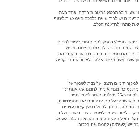
ים יותר והכלב מוציא פחות אנרגיה.· וטרינר
 זו עשויה להתבטא בתגובות חרדה ופחד בעת
 רעמים יש להרגיע את כלבכם באמצעות ליטוף
ציאת פתרון להרגעת הכלב.
על כן מומלץ לספק להם חומרי ריפוד לבניית
בעל החיים הביתה, לדוגמה בפינות חי, יש
 מיני מכרסמים רבים נוטים להוריד את רמת
ן עשיר ואיכותי יסייע להם לעבור את התקופה
ם למקור חימום חיצוני על מנת לשמור על
ת נמוכה ממילא.ניתן לחמם איגואנות ע"י
מנורת חימום או אבן חימום המונחת בכלוב. על הטמפרטורה בויואריום להיות כ-25 מעלות. חשוב ליצור 'מפל
מנת לאפשר לבעל החיים לווסת את טמפרטורת
פרתרמיה, כוויה). לזוחלים אין קצות עצבים
זקוקות לאור השמש לשמירה על בריאותן ועל כן
ע"י ניצול הימים היפים והוצאת הכלוב לשמש.
אלה יש (לעיתים) לחמם את הכלוב.