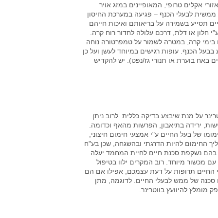
ורי אקלים טרופי, המאופיינים במזג אויר
ה ממשית לבעלי הכנף – פגיעה במערכת החיסון
ים תסייע בשמירה על בריאותם ואיכות חייהם
י חלון או דלת, דרכם עלולה לחדור רוח קרה.
 בימי קרה, במטרה לשמור על טמפרטורה נוחה
בעל הכנף. עופות רגישים במיוחד לעשן ועל כן
 באח בוערת או תנורי גז/נפט). יש להקדיש
ינר על מנת שיבצע בדיקה כללית. לרוב ניתן
ישות, ירידה בתיאבון, הפרשות מהאף וכדומה.
מו של בעל החיים ע"י אמצעי חימום חיצוני,
יך החימום להיות הדרגתי ובהשגחה, שכן בע"ח
ם בהם נשקפת סכנת חיים לחיית המחמד יעלה
עם מכשור מיוחד. רוב המקרים ילוו בטיפול
לי החיים תרופות על דעת עצמכם, אפילו אם הם
ם סכנה של ממש לבעלי החיים. לדוגמה, מתן
ק מומלץ להיוועץ בווטרינר.