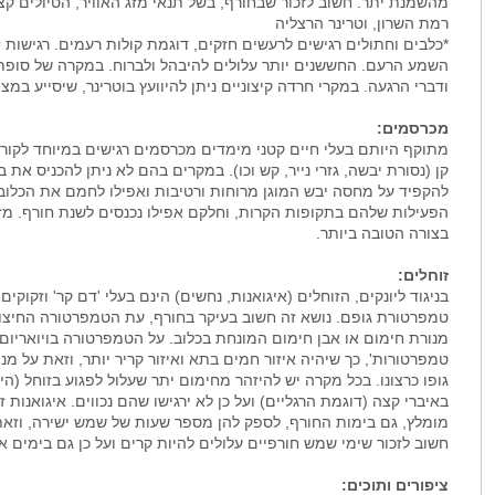
מהשמנת יתר. חשוב לזכור שבחורף, בשל תנאי מזג האוויר, הטיולים קצר
רמת השרון, וטרינר הרצליה
*כלבים וחתולים רגישים לרעשים חזקים, דוגמת קולות רעמים. רגישות
השמע הרעם. החששנים יותר עלולים להיבהל ולברוח. במקרה של סופת
ודברי הרגעה. במקרי חרדה קיצוניים ניתן להיוועץ בוטרינר, שיסייע במ
מכרסמים:
מתוקף היותם בעלי חיים קטני מימדים מכרסמים רגישים במיוחד לקור ו
קן (נסורת יבשה, גזרי נייר, קש וכו). במקרים בהם לא ניתן להכניס את 
להקפיד על מחסה יבש המוגן מרוחות ורטיבות ואפילו לחמם את הכלוב.
הפעילות שלהם בתקופות הקרות, וחלקם אפילו נכנסים לשנת חורף. מזו
בצורה הטובה ביותר.
זוחלים:
בניגוד ליונקים, הזוחלים (איגואנות, נחשים) הינם בעלי 'דם קר' וזקוקי
טמפרטורת גופם. נושא זה חשוב בעיקר בחורף, עת הטמפרטורה החיצוני
טמפרטורות', כך שיהיה איזור חמים בתא ואיזור קריר יותר, וזאת על 
גופו כרצונו. בכל מקרה יש להיזהר מחימום יתר שעלול לפגוע בזוחל (הי
באיברי קצה (דוגמת הרגליים) ועל כן לא ירגישו שהם נכווים. איגואנות 
מומלץ, גם בימות החורף, לספק להן מספר שעות של שמש ישירה, וזאת 
חשוב לזכור שימי שמש חורפיים עלולים להיות קרים ועל כן גם בימים 
ציפורים ותוכים: