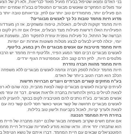
בני האדם ומצאו שטיפול בבע"ח מועיל מאוד לבריאות, ולא רק של הצעי
עוד מעלים המחקרים שאנשים מבוגרים המטפלים בבע"ח שמחים יותר 
הם פעילים יותר, מתמודדים טוב יותר עם לחץ, ובריאותם טובה יותר 
מדוע חיות מחמד טובות כל כך לאנשים מבוגרים?
חיות מחמד זקוקות לטיולים, האכלות, טיפוח ומשחקים, אז הן מעודדו
הפעילויות האלו דורשות פעילות מצד הבעלים, אפילו אם זה רק לקום ו
הברשה של החתול, כל פעילות גופנית עוזרת לתפקוד הלב, ומשמנת א
יומי, יכולה לסייע לבעלים לבצע מטלות פשוטות אחרות יום יומיות.
חיות מחמד מיטיבות עם אנשים מבוגרים ולו רק במגע, בליטוף.
לאנשים מבוגרים רבים חסר המגע הפיזי, ולליטוף חיית מחמד יש הרב
מלטפים חיות, לחץ הדם קצב הלב וטמפרטורת הגוף יורדים.
חיות מחמד מהוות חברה נהדרת
חיות מחמד יכולות לספק חברה ונחמה לאנשים מבוגרים ללא משפחה וחב
הכלב הוא חברו הטוב ביותר של האדם.
בע"ח מחזקים קשרים חברתיים ויוצרים חברויות חדשות
לעיתים קרובות לאנשים מבוגרים קשה לצאת מהבית, ככה שהם לא רוא
לצאת לטיולים בחוץ ולהתערות בחברה ולראות אנשים. דבר זה עוזר מא
אנשים מבוגרים. בע"ח נותנים להם מוטיבציה לקום בבוקר, להעניק ל
לאנשים מבוגרים תחושה של קשר אנושי כאשר חסר להם קשר כזה עם א
לצאת ולערוך קניות, לאכול בקביעות ולישון טוב בלילות.
בחירת חיית המחמד הנכונה
אם אתם חשים שקרוב משפחה מבוגר שלכם ייהנה מחברה של חיית מחמד
הוא שתבחרו יחד איתו. וודאו שהוא מודע לאחריות שבגידול חיית מחמד
הפוטנציאלים שבאים עם חיית המחמד. דברו איתם על נושא הטיפול בח