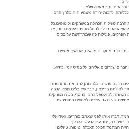
רים.
ובריאים יותר מאלה שלא.
בכללותה, לרבות ירידה משמעותית בלחץ הדם.
ת הרבה פעילות הכרוכה במשחקים וליטופים.כל
להוציא את הכלב לטיול מספר פעמים ביום, או
ת הפרקים. פעילות כזו שמתרחשת על בסיס
ה יתרונות. מחקרים מראים, שכאשר אנשים
רים שקרובים אליהם על בסיס יומי. כידוע,
ים הרבה אנשים. כלב נותן להם את ההזדמנות
וד להילחם בדיכאון, דבר שסובלים ממנו הרבה
הם תשומת לב ולטפל בהם בנוסף, בע"ח מעניקים
נשים. בע"ח גם עוזרים לאנשים במוטיבציה
, דברו איתו לפני שאתם בוחרים, ואידיאלי
 ורוצה בה, יחד עם הרעש והלכלוך
יית המחמד הכולל האכלה, טיפוח, טיולים