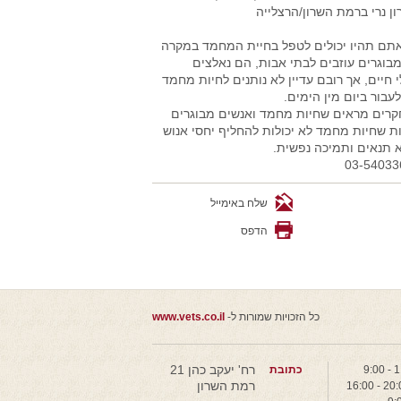
רון נרי ברמת השרון/הרצלייה
אתם תהיו יכולים לטפל בחיית המחמד במקרה
בוגרים עוזבים לבתי אבות, הם נאלצים
יים, אך רובם עדיין לא נותנים לחיות מחמד
עבור ביום מין הימים.
חקרים מראים שחיות מחמד ואנשים מבוגרים
ות שחיות מחמד לא יכולות להחליף יחסי אנוש
א תנאים ותמיכה נפשית.
שלח באימייל
הדפס
כל הזכויות שמורות ל-
www.vets.co.il
רח' יעקב כהן 21
כתובת
רמת השרון