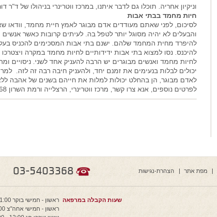
וניקיון אחריה. תוכלו גם לדבר איתנו, במרכז ווטרינרי בניהולו של ד"ר דו
חיות מחמד בבתי אבות
לסיכום, לפני שאתם מעודדים אדם מבוגר לאמץ חיית מחמד, וודאו ש
והבעלים לא יהיה מסוגל יותר לטפל בה. לעיתים קרובות כאשר אנשים מ
להיפרד מחית המחמד שלהם. ישנם בתי אבות המסכימים להכניס בעלי ח
להיכנס. נסו למצוא בתי אבות ידידותיים לחיות מחמד במקרה ויצטרכו ל
לחיות מחמד ואנשים מבוגרים יש הרבה להעניק אחד לשני. ניסויים ומ
יכולים לבלות בנעימים את זמנם יחד, ולהעניק חיבה רבה זה לזה. למר
לאדם מבוגר, הן בהחלט יכולות למלות את חייהם בשנים של אהבה לל
לפרטים נוספים, אנא צרו קשר, מרכז ווטרינרי, הרצלייה ורמת השרון 03-5403368
03-5403368
מפת אתר
הצהרת-נגישות
שעות הקבלה במרפאה
ראשון - חמישי בוקר 11:00 - 9:00
ראשון - חמישי אחה"צ 20:00 - 16:00