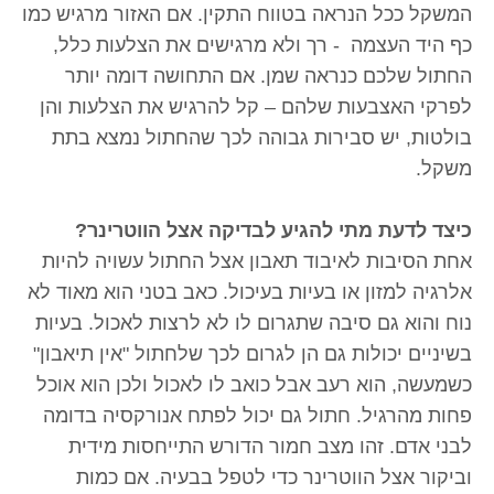
המשקל ככל הנראה בטווח התקין. אם האזור מרגיש כמו
כף היד העצמה - רך ולא מרגישים את הצלעות כלל,
החתול שלכם כנראה שמן. אם התחושה דומה יותר
לפרקי האצבעות שלהם – קל להרגיש את הצלעות והן
בולטות, יש סבירות גבוהה לכך שהחתול נמצא בתת
משקל.
כיצד לדעת מתי להגיע לבדיקה אצל הווטרינר?
אחת הסיבות לאיבוד תאבון אצל החתול עשויה להיות
אלרגיה למזון או בעיות בעיכול. כאב בטני הוא מאוד לא
נוח והוא גם סיבה שתגרום לו לא לרצות לאכול. בעיות
בשיניים יכולות גם הן לגרום לכך שלחתול "אין תיאבון"
כשמעשה, הוא רעב אבל כואב לו לאכול ולכן הוא אוכל
פחות מהרגיל. חתול גם יכול לפתח אנורקסיה בדומה
לבני אדם. זהו מצב חמור הדורש התייחסות מידית
וביקור אצל הווטרינר כדי לטפל בבעיה. אם כמות