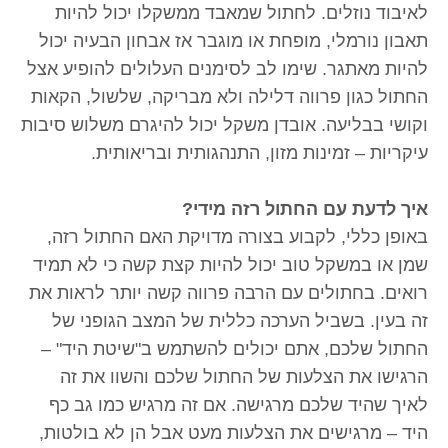
לאיבוד נוזלים. לחתול שמאבד ממשקלו יכול להיות
תאבון נורמלי, מופחת או מוגבר אז אבחון הבעיה יכול
להיות מאתגר. שימו לב לסימנים העלולים להופיע אצל
החתול כגון פרווה דלילה ולא מבריקה, שלשול, הקאות
וקושי בבליעה. אובדן משקל יכול להיגרם משלוש סיבות
עיקריות – זמינות מזון, התנהגותית ובריאותית.
איך לדעת עם החתול רזה מידי?
באופן כללי, לקבוע בצורה מדויקת האם החתול רזה,
שמן או במשקל טוב יכול להיות קצת קשה כי לא תמיד
רואים. בחתולים עם הרבה פרווה קשה יותר לראות את
זה בעין. בשביל הערכה כללית של המצב הגופני של
החתול שלכם, אתם יכולים להשתמש ב"שיטת היד" –
הרגישו את הצלעות של החתול שלכם והשוו את זה
לאיך שהיד שלכם מרגישה. אם זה מרגיש כמו גב כף
היד – מרגישים את הצלעות מעט אבל הן לא בולטות,