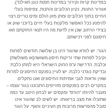
במדינות קרות וקירור במדינות חמות כגון תאילנד),
אוורור החנות, נקיון הכלובים והחנות, צפיפות בעלי
החיים בתוך הכלובים ומתן מזון הולם ומים טריים.רצוי
להימנע ככל האפשר מלקנות בעלי חיים בדוכני שוק או
בצידי הרחוב שכן אין לדעת מה היו תנאי החזקתם ו/או
חיסונם לפני רכישתם.
הגור: יש לוודא שהגור הינו בן שלושה חודשים לפחות
וקיבל לפחות שתי זריקות חיסון-משושה(או משולשת)
וכלבת. הדרישה ע"פ החוק הישראלי היא למתן כלבת
ובדיקת נוגדני כלבת. יש לעיין בפנקס החיסונים למרות
שאין וודאות לגבי אמיתות החיסונים ואנו נתקלים
במקרים רבים בפנקסים מזוייפים.התבוננו בגור עצמו –
מעבר להיותו "הורס" ומקסים יש לבחון היטב עד כמה
שתוכלו את מצב בריאותו. יש לשים לב שהגור אינו
סובל מהפרשות מרובות מן העיניים והאף. על הגור