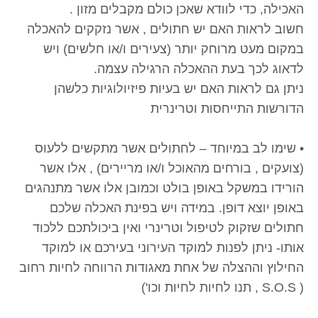
האכילה, כדי לוודא שאכן כולם מקבלים מזון .
חשוב לראות האם יש חתולים , אשר נזקקים להאכלה
במקום מעט מרוחק יותר (צעירים ו/או חלשים) ויש
לדאוג לכך בעת ההאכלה הרגילה עצמה.
ניתן גם לראות האם יש בעיות פיזיולוגיות כלשהן
הדורשות התייחסות וטרינרית
• שימו לב במיוחד – לחתולים אשר מתקשים ללעוס
(צועקים , בורחים מהאוכל ו/או מריירים) , אלו אשר
הורידו במשקל באופן בולט וכמובן אלו אשר מתנהגים
באופן יוצא דופן. במידה ויש בפינת האכלה שלכם
חתולים שזקוק לטיפול וטרינרי ואין ביכולתכם ללכוד
אותו- ניתן לפנות למוקד העירוני בעירכם או למוקד
החילוץ וההצלה של אחת מאגודות הרווחה לחיות רחוב
( S.O.S , תנו לחיות לחיות וכו')