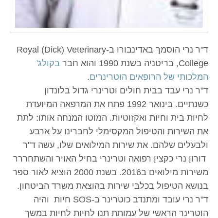
ד"ר נרי הוסמך באדינבורו ב-Royal (Dick) Veterinary
College, בריטניה בשנת 1990 והוא חבר
בקולג'
המלכותי של הרופאים הוטרינרים
.
ד"ר נרי עבד בבית חולים וטרינרי גדול בלונדון
כשנתיים. בינואר 1992 פתח את המרפאה המיועדת
לחיות בית וחיות ואקזוטיות. המוטו המנחה אותו: לתת
את השירות והטיפול המקסימלי לחברינו על ארבע
ולבעלים שלהם. את שירות המילואים שלו, עשה ד"ר
דורון נרי כקצין רפואה וטרינרי בחיל האויר והשתחררר
משירות מילואים ב2016. בשנת 2000 הוציא לאור ספר
בנושא הטיפול בכלבי שירות בהוצאת משרד הביטחון.
ד"ר נרי עובד ומתנדב כוטרינר ב-SOS חיות והיה
הוטרינר הראשי של עמותת תנו לחיות לחיות במשך