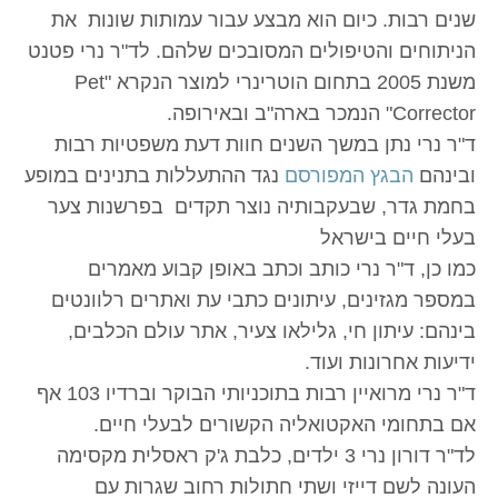
שנים רבות. כיום הוא מבצע עבור עמותות שונות את
הניתוחים והטיפולים המסובכים שלהם. לד"ר נרי פטנט
משנת 2005 בתחום הוטרינרי למוצר הנקרא "Pet
Corrector" הנמכר בארה"ב ובאירופה.
ד"ר נרי נתן במשך השנים חוות דעת משפטיות רבות
ובינהם
הבגץ המפורסם
נגד ההתעללות בתנינים במופע
בחמת גדר, שבעקבותיה נוצר תקדים בפרשנות צער
בעלי חיים בישראל
כמו כן, ד"ר נרי כותב וכתב באופן קבוע מאמרים
במספר מגזינים, עיתונים כתבי עת ואתרים רלוונטים
בינהם: עיתון חי, גלילאו צעיר, אתר עולם הכלבים,
ידיעות אחרונות ועוד.
ד"ר נרי מרואיין רבות בתוכניותי הבוקר וברדיו 103 אף
אם בתחומי האקטואליה הקשורים לבעלי חיים.
לד"ר דורון נרי 3 ילדים, כלבת ג'ק ראסלית מקסימה
העונה לשם דייזי ושתי חתולות רחוב שגרות עם