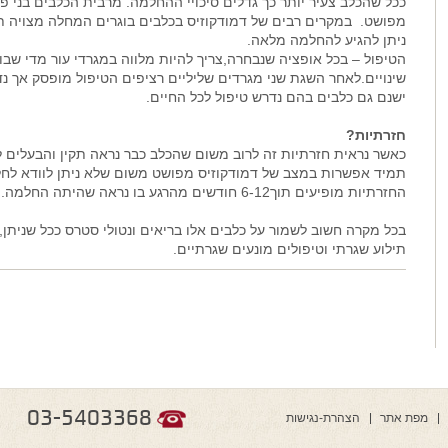
ככל שהכלב צעיר יותר כך גדלים סיכויי ההחלמה. מרבית הכלבים בני פ
מפושט. במקרים רבים של דמודקוזיס בכלבים בוגרים המחלה מצויה ת
ניתן להגיע להחלמה מלאה.
הטיפול – בכל אופציה שנבחרה,צריך להיות מלווה במגרדי עור מדי שבוע
שינויים.לאחר השגת שני מגרדים שליליים רציפים הטיפול מופסק אך נ
ישנם גם כלבים בהם נדרש טיפול לכל החיים.
חזרתיות?
כאשר נראית חזרתיות זה לרוב משום שהכלב כבר נראה תקין והבעלים לא
תמיד אפשרות במצב של דמודקוזיס מפושט משום שלא ניתן לוודא לחלו
החזרתיות מופיעים תוך6-12 חודשים מהרגע בו נראה שהיתה החלמה.
בכל מקרה חשוב לשמור על כלבים אלו בריאים ונטולי סטרס ככל שניתן,כ
תילוע שגרתי וטיפולים מונעים שגרתיים.
03-5403368
מפת אתר
הצהרת-נגישות