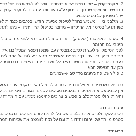
2. מוקסידקטין – זוהי נגזרת של איברמקטין שיכולה לשמש בטיפול בדמ
מתכשיר spot on שניתן בטפטוף ע"ג העור ונספג בגוף. למוקסי
יעיל כשניתן על בסיס שבועי.
3. מילבמיצין – משמש בחו"ל לטיפול מניעתי חודשי בכלבים כנגד תולע
כשניתן על בסיס יומי. החיסרון – מדובר בטיפול יקר . יתרון – ניתן לת
4. שטיפות אמיטרז ("טקטיק) – זהו הטיפול המסורתי. לפני מתן טיפול
מיטבי עם החומר.
לפני הטיפול יש לעשות לכלב אמבטיה עם שמפו רפואי המכיל בנזואיל
פתיחת זקיקי השיער , כך שטיפת האמיטרז תגיע ביעילות אל הטפילים ה
בעת השטיפה באמיטרז חשוב מאד ללבוש כפפות . מאפשרים לחומר להת
מכן עד הטיפול הבא.
טיפול השטיפה ניתנים מדי שבוע-שבועיים.
הטיפול בשטיפה הוא אלטרנטיבה טובה לטיפול באיברמקטין עבור הגזעי
אין לבצע שטיפות אמיטרז בכלבים מגזעים קטנים ובגורים צעירים מגיל 4 חודשים
זהירות! חולי סכרת כלבים ואנשים צריכים להימנע ממגע עם חומר זה 
עיקור וסירוס
חשוב לעקר ולסרס את הכלבים שטופלו לדמודקוזיס מפושט, ברגע שהמ
סטרס מיותר של ייחום והזדווגות וגם על מנת לצמצם את שכיחות המחל
פרוגנוזה