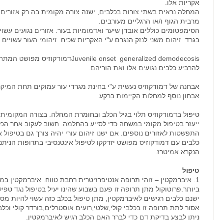
אקריות אלו.
המחלה נראית בשתי צורות בכלבים, ישנה צורה מקומית בה רק אזורים 
מרבית הגוף ו/או הרגליים מעורבים.
הסימפטומים כוללים אובדן שיער ואדמומיות בעור. אזורים נגועים עשוי
בגרד. זיהום משני לנזק הנגרם ע"י האקריות שכיח. זיהומי העור עשויים 
venile onset generalized demodecosis
להרביע כלבים נגועים אלו ואת הוריהם.
אבחנה של דמודקוזיס נעשית ע"י בחינת מגרדי עור עמוקים תחת המיק
אבחון נוסף למחלות הקיימות ברקע.
טיפול בדמודקוזיס תלוי בגיל הכלב ובחומרת המחלה. בצורה המקומית 
ייעזר בטיפול מקומי במשחה כדי לסייע בהחלמה. חשוב לעקוב אחר הכל
התפשטות לאזורים נוספים. אם ישנו זיהום עורי יהיה צורך גם בטיפול אנ
כלבים עם דמודקוזיס מפושט יזדקקו לטיפול אינטנסיבי בתרופות הנית
הנקרא אמיטרז.
טיפול
1. איברמקטין – זוהי תרופה אנטיפרזיטרית רחבת טווח. איברמקטין במ
ביותר.פרוטוקול מתן תרופה זו פעם בשבוע שהינו יעיל בטיפול נגד טפיל
ישנם כלבים רגישים לאיברמקטין, מתן טיפול בכלב כזה עשוי להיות מסכ
אסור לתת תרופה זו בכלבי קולי,שלטי,רועים אוסטרלים,בורדר קולי וכלב 
ניתן לבצע בדיקת דם כדי לברר האם הכלב רגיש לאיברמקטין.