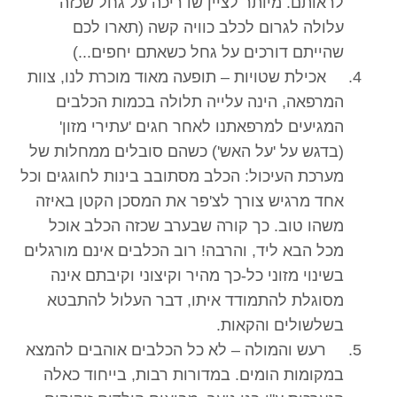
לראותם. מיותר לציין שדריכה על גחל שכזה
עלולה לגרום לכלב כוויה קשה (תארו לכם
שהייתם דורכים על גחל כשאתם יחפים...)
אכילת שטויות – תופעה מאוד מוכרת לנו, צוות
המרפאה, הינה עלייה תלולה בכמות הכלבים
המגיעים למרפאתנו לאחר חגים 'עתירי מזון'
(בדגש על 'על האש') כשהם סובלים ממחלות של
מערכת העיכול: הכלב מסתובב בינות לחוגגים וכל
אחד מרגיש צורך לצ'פר את המסכן הקטן באיזה
משהו טוב. כך קורה שבערב שכזה הכלב אוכל
מכל הבא ליד, והרבה! רוב הכלבים אינם מורגלים
בשינוי מזוני כל-כך מהיר וקיצוני וקיבתם אינה
מסוגלת להתמודד איתו, דבר העלול להתבטא
בשלשולים והקאות.
רעש והמולה – לא כל הכלבים אוהבים להמצא
במקומות הומים. במדורות רבות, בייחוד כאלה