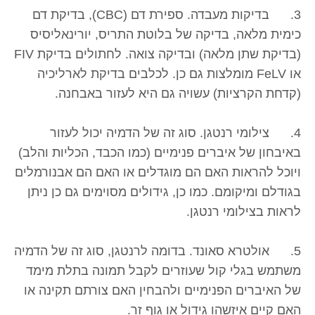
3. בדיקות מעבדה. ספירת דם (CBC), בדיקת דם
כימית מלאה, בדיקה של בלוטת התריס, יורינאליסיס
(בדיקת שתן מלאה) ובדיקה צואה. לחתולים בדיקת FIV
או FeLV מומלצות גם כן. לכלבים בדיקת לארליכיה
(קדחת הקרציות) עשויה גם היא לעזור באבחנה.
4. צילומי רנטגן. סוג זה של הדמיה יכול לעזור
באיבחון של איברים פנימיים (כמו הכבד, הכליות והלב)
ויוכל להראות האם הם מוגדלים או האם הם אבנורמלים
בגודלם ומיקומם. כמו כן, גידולים מסוימים גם כן ניתן
לראות בצילומי רנטגן.
5. אולטרא סאונד. בדומה לרנטגן, סוג זה של הדמיה
משתמש בגלי קול שעוזרים לקבל תמונה בתלת מימד
של האיברים הפנימיים ולהבחין האם צורתם תקינה או
האם קיים איזשהו גידול או גוף זר.