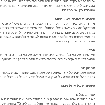
שאלה נפוצה בקרב בעלי חתולים היא האם להאכיל במזון יבש או רטוב. אי
אוכל יבש לרטוב. שני סוגי המזון שונים זה מזה ומביאים איתם ערכים ש
מושכלת בין שני המזונות.
היתרונות באוכל יבש - נוחות
מזון חתולים יבש הוא בהחלט יותר נוח לבעלי חתולים להאכיל אתו. מזו
מתקלקל מה שמאפשר לבעלי החתול יותר גמישות בהאכלה של החתול,
בקערה, אם אתם עובדים במהלך היום ורוצים להשאיר לו אוכל שיהיה ל
להישאר בקערת האוכל כמה שעות טובות לעומת אוכל רטוב שמאבד מה
משאירים אותו בחוץ הרבה זמן.
חסכון
חיי המדף של האוכל היבש ארוכים יותר מאלה של האוכל הרטוב, מה שמא
אפשר לקנות בשקים גדולים וכך להאכיל את החתול לפרק זמן ממושך.
אחסון נוח
אחסון אוכל יבש קל יותר מאחסון של אוכל רטוב. אפשר למצוא בקלות מי
להקפיד על סגירה טובה של השק ושל המכל כדי שהאוכל לא יקבל רטיבו
היתרונות של אוכל רטוב
עשיר בנוזלים
ישנם חתולים שלא שותים מספיק מים במהלך היום, אם חתולכם הוא בי
צריכת המים שלו. בטבע, 