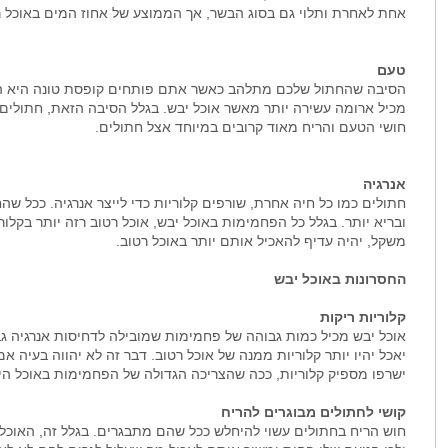
אחת לאחרת ותלוי גם בסוג הבשר, אך הממוצע של אחוז המים באוכל רטוב הוא 
טעם
הסיבה שהחתול שלכם מתלהב כאשר אתם פותחים קופסת טונה היא הא
מכיל ארומה עשירה יותר מאשר אוכל יבש. בגלל הסיבה הזאת, חתולים 
חושי הטעם והריח מאוד קרובים במיוחד אצל חתולים.
אנרגיה
חתולים כמו כל חיה אחרת, שורפים קלוריות כדי לייצר אנרגיה. ככל שהחת
ובריא יותר. בגלל כל הפחמימות באוכל יבש, אוכל רטוב רזה יותר בקל
משקל, יהיה עדיף להאכיל אותם יותר באוכל רטוב.
החסרונות באוכל יבש
קלוריות ריקות
אוכל יבש מכיל כמות גבוהה של פחמימות שמובילה לדחיסות אנרגיה גב
יאכל יהיו יותר קלוריות ממנה של אוכל רטוב. דבר זה לא יהווה בעיה 
ישרפו מספיק קלוריות, ככה שהצריכה הגדולה של הפחמימות באוכל ה
קושי לחתולים מבוגרים להריח
חוש הריח בחתולים עשוי להיחלש ככל שהם מתבגרים. בגלל זה, האוכל 