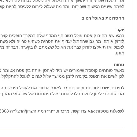
ולכן הטעם שלו פחות ימשוך אותם לאכול מה שעלול לגרום להם לא לאכ
לפתח שיניים רגישות ושבירות יותר מה שעלול לגרום ללעיסה להיות קש
החסרונות באוכל רטוב
יוקר
ברגע שפותחים קופסת אוכל רטוב חיי המדף שלה במקרר הופכים קצרים 
לזרוק אותה. מה גם שהחתול יעדיף את הפחית כשהיא טרייה ולא כשהי
לאכול ואז תיאלצו לזרוק כבר את האוכל ששמתם לו בקערה. דבר זה מיי
אותו.
נוחות
כאשר פותחים קופסת שימורים יש מיד לאחסן אותה בקופסה אטומה כד
לכן לשים את האוכל בקערה לזמן ממושך עלול לגרום לאוכל להתקלקל ו
לסיכום, ישנם יתרונות וחסרונות גם לאוכל הרטוב וגם לאוכל היבש. ה
מהרטוב כדי לגוון לו ולתת לו ליהנות מכל היתרונות של שני סוגי המזון.
לשאלות נוספות אנא צרו קשר, מרכז וטרינרי רמת השרון/הרצלייה 03-5403368