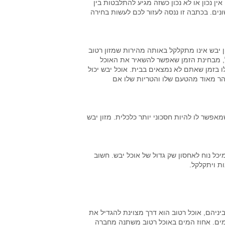
ן נכון או לא נכון כשזה מגיע להתלבטות בין
ונים. בכתבה זו ננסה לעזור לכם לעשות בחירה
ן יבש אינו מתקלקל באותה מהירות שמזון רטוב
 מבחינת הזמן שאפשר להשאיר את האוכל
ו בזמן שאתם לא נמצאים בבית. אוכל יבש יכול
ר מאוד מהטעם שלו והטריות שלו אם
פשר לו להיות חסכוני יותר כלכלית. מזון יבש
כל נוח לאחסון שק גדול של אוכל יבש. חשוב
ת ויתקלקל.
ניהם, אוכל רטוב הוא דרך מצוינת להגדיל את
המזונות שהחתול צד מכילים 70 אחוזים של מים. אחוז המים באוכל רטוב משתנה מחברה